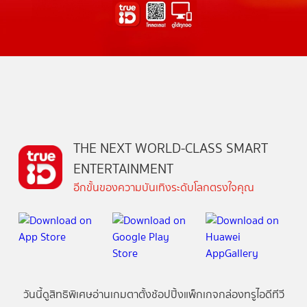
THE NEXT WORLD-CLASS SMART
ENTERTAINMENT
อีกขั้นของความบันเทิงระดับโลกตรงใจคุณ
วันนี้
ดู
สิทธิพิเศษ
อ่าน
เกม
ตาตั้ง
ช้อปปิ้ง
แพ็กเกจ
กล่องทรูไอดีทีวี