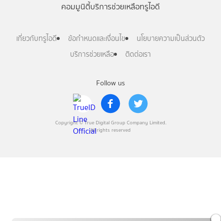
คอมมูนิตี้
บริการช่วยเหลือทรูไอดี
เกี่ยวกับทรูไอดี
ข้อกำหนดและเงื่อนไข
นโยบายความเป็นส่วนตัว
บริการช่วยเหลือ
ติดต่อเรา
Follow us
Copyright © True Digital Group Company Limited.
All rights reserved