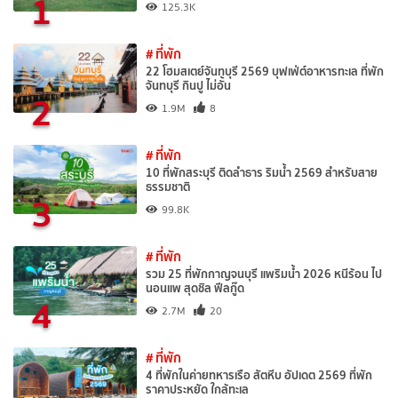
1
125.3K
# ที่พัก
22 โฮมสเตย์จันทบุรี 2569 บุฟเฟ่ต์อาหารทะเล ที่พัก
จันทบุรี กินปู ไม่อั้น
2
1.9M
8
# ที่พัก
10 ที่พักสระบุรี ติดลำธาร ริมน้ำ 2569 สำหรับสาย
ธรรมชาติ
3
99.8K
# ที่พัก
รวม 25 ที่พักกาญจนบุรี แพริมน้ำ 2026 หนีร้อน ไป
นอนแพ สุดชิล ฟีลกู๊ด
4
2.7M
20
# ที่พัก
4 ที่พักในค่ายทหารเรือ สัตหีบ อัปเดต 2569 ที่พัก
ราคาประหยัด ใกล้ทะเล