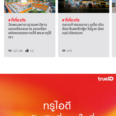
# ที่เที่ยวดัง
# ที่เที่ยวดัง
วัดพระมหาธาตุวรมหาวิหาร
ตลาดท้ายรถนาคา ภูเก็ต เดิน
นครศรีธรรมราช มรดกโลก
ช้อป ชิมสตรีทฟู้ด ไปดูวง น้อง
แห่งแรกของภาคใต้ พระธาตุไร้
เนเน่ เปิดหมวก
เงา
127.4K
12
475