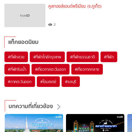
คูลทอยส์แอนด์พรีเมียม (จ.ภูเก็ต)
2
แท็กยอดนิยม
#ที่พักสวย
#ที่พักใกล้กรุงเทพ
#ที่พักธรรมชาติ
#ที่พัก
#ที่พักริมน้ำ
#เที่ยวภาคตะวันออก
#เที่ยวภาคกลาง
#ภาคตะวันออก
#โฮมสเตย์
#ชลบุรี
บทความที่เกี่ยวข้อง