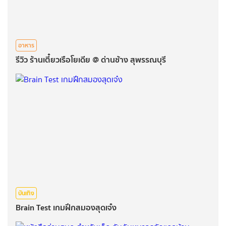
อาหาร
รีวิว ร้านเตี๋ยวเรือโยเดีย @ ด่านช้าง สุพรรณบุรี
บันเทิง
Brain Test เกมฝึกสมองสุดเจ๋ง