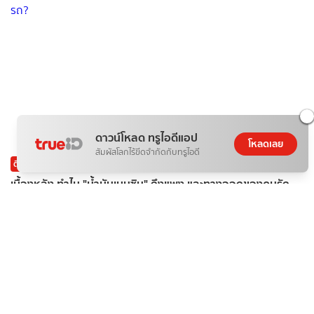
ดาวน์โหลด ทรูไอดีแอป
โหลดเลย
สัมผัสโลกไร้ขีดจำกัดกับทรูไอดี
ติดกระแส
ข่าวสาร
เบื้องหลัง ทำไม "น้ำมันเบนซิน" ถึงแพง และทางออกของคนรัก
รถ?
ดอกไม้กับสายน้ำ
07 ส.ค. 2026