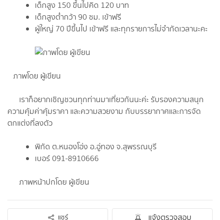
เด็กสูง 150 ขึ้นไปคิด 120 บาท
เด็กสูงต่ำกว้า 90 ซม. เข้าฟรี
ผู้ใหญ่ 70 ปีขึ้นไป เข้าฟรี และทุกรายการไม่จำกัดเวลานะคะ
ภาพโดย ผู้เขียน
เราก็อยากเชิญชวนทุกท่านมาเที่ยวกันนะค่ะ รับรองความสนุก
ความคุ้มค่าคุ้มราคา และความสวยงาม กับบรรยากาศและการจัด
ตกแต่งที่ลงตัว
พิกัด ต.หนองโอ่ง อ.อู่ทอง จ.สุพรรณบุรี
เบอร์ 091-8910666
ภาพหน้าปกโดย ผู้เขียน
แจ้งตรวจสอบ
แชร์