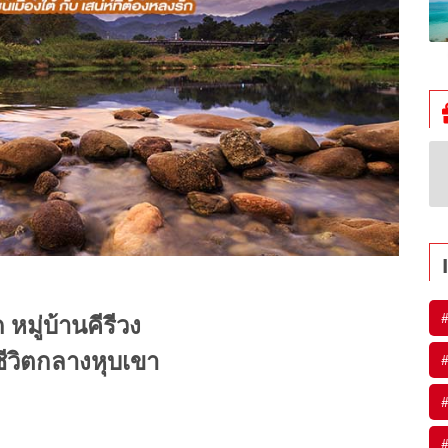
#
 หมู่บ้านคีรีวง
ีชีวิตกลางหุบเขา
#
#
#