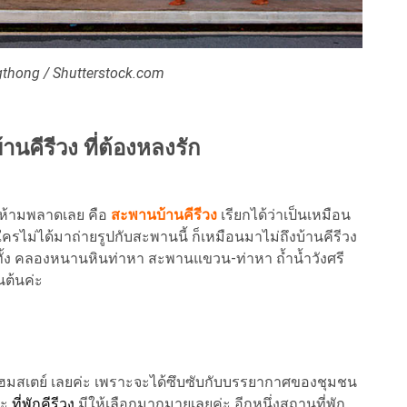
thong / Shutterstock.com
บ้านคีรีวง ที่ต้องหลงรัก
องห้ามพลาดเลย คือ
สะพานบ้านคีรีวง
เรียกได้ว่าเป็นเหมือน
ใครไม่ได้มาถ่ายรูปกับสะพานนี้ ก็เหมือนมาไม่ถึงบ้านคีรีวง
ะ ทั้ง คลองหนานหินท่าหา สะพานแขวน-ท่าหา ถ้ำน้ำวังศรี
นต้นค่ะ
กโฮมสเตย์ เลยค่ะ เพราะจะได้ซึบซับกับบรรยากาศของชุมชน
่ะ
ที่พักคีรีวง
มีให้เลือกมากมายเลยค่ะ อีกหนึ่งสถานที่พัก