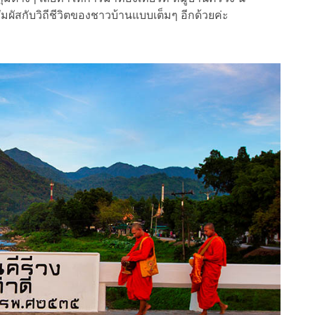
มผัสกับวิถีชีวิตของชาวบ้านแบบเต็มๆ อีกด้วยค่ะ