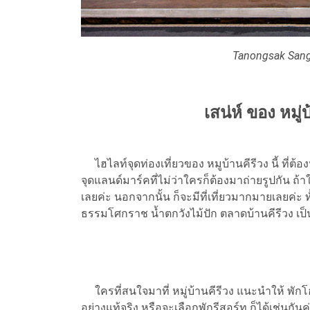
Tanongsak Sang
เสน่ห์ ของ
หมู่
ไฮไลท์จุดท่องเที่ยวของ หมูบ้านคีรีวง นี้ ที่ต้
จุดแลนด์มาร์คที่ไม่ว่าใครก็ต้องมาถ่ายรูปกัน ถ้า
เลยค่ะ นอกจากนั้น ก็จะมีที่เที่ยวมากมายเลยค่
ธรรมโศกราช น้ำตกวังไม้ปัก ตลาดบ้านคีรีวง เป็
ใครที่สนใจมาที่ หมู่บ้านคีรีวง แนะนำให้ พั
อย่างแท้จริง หรือจะเลือกพักรีสอร์ท ก็ได้เช่นกันค