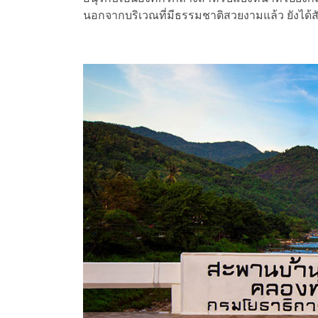
นอกจากบริเวณที่มีธรรมชาติสวยงามแล้ว ยังได้สั