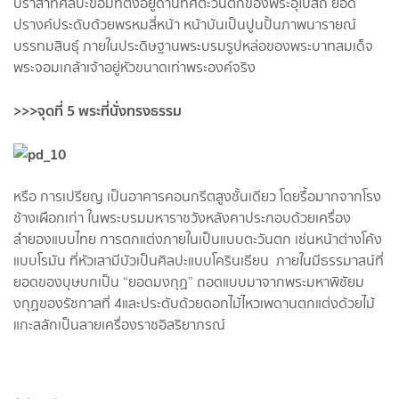
ปราสาทศิลปะขอมที่ตั้งอยู่ด้านทิศตะวันตกของพระอุโบสถ ยอด
ปรางค์ประดับด้วยพรหมสี่หน้า หน้าบันเป็นปูนปั้นภาพนารายณ์
บรรทมสินธุ์ ภายในประดิษฐานพระบรมรูปหล่อของพระบาทสมเด็จ
พระจอมเกล้าเจ้าอยู่หัวขนาดเท่าพระองค์จริง
>>>จุดที่ 5 พระที่นั่งทรงธรรม
หรือ การเปรียญ เป็นอาคารคอนกรีตสูงชั้นเดียว โดยรื้อมากจากโรง
ช้างเผือกเก่า ในพระบรมมหาราชวังหลังคาประกอบด้วยเครื่อง
ลำยองแบบไทย การตกแต่งภายในเป็นแบบตะวันตก เช่นหน้าต่างโค้ง
แบบโรมัน ที่หัวเสามีบัวเป็นศิลปะแบบโครินเธียน ภายในมีธรรมาสน์ที่
ยอดของบุษบกเป็น “ยอดมงกุฏ” ถอดแบบมาจากพระมหาพิชัยม
งกุฏของรัชกาลที่ 4และประดับด้วยดอกไม้ไหวเพดานตกแต่งด้วยไม้
แกะสลักเป็นลายเครื่องราชอิสริยาภรณ์