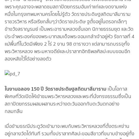
เพราะคุณอาจจะพลาดชมสถาปัตยกรรมอันเก่าแก่และงดงามแห่ง
หนึ่งในกรุงเทพมหานครโดยไม่รู้ตัว วัดราชประดิษฐสถิตมาสีมาราม
ราชวรวิหาร หรือเรียกสั้นๆว่าวัดราชประดิษ ฐตั้งอยู่ในตรอกเล็กๆ
ข้างวังสราญรมย์ เป็นพระอารามหลวงชั้นเอก นิกายธรรมยุต และวัด
ประจำพระองค์ของพระบาทสมเด็จพระจอมเกล้าเจ้าอยู่หัว รัชกาลที่ 4
แม้พื้นที่ในวัดมีเพียง 2 ไร่ 2 งาน 98 ตารางวา แต่สามารถบรรจุทั้ง
พระวิหารหลวง พระมหาเจดีย์และปราสาทอิทธิพลศิลปะแบบขอมอีก
สองหลังไว้ได้อย่างลงตัว
ในงานฉลอง 150 ปี วัดราชประดิษฐสถิตมาสีมาราม
เป็นโอกาส
พิเศษที่วัดเปิดให้เข้าชมพระวิหารหลวงและพระที่นั่งทรงธรรมซึ่งเป็น
สถาปัตยกรรมผสมผสานระหว่างตะวันออกกับตะวันตกอย่าง
กลมกลืน
เมื่อข้ามธรณีประตูวัดเข้ามาจะพบกับพระวิหารหลวงที่ตั้งตระหง่าน
อยู่กลางวัดได้ทันที รวมทั้งปราสาทศิลปะขอมสีขาวที่ขนาบข้างอยู่ทั้ง