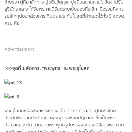
ซ้ายขวา ผู้ที่มาสักการะปูชนียวัตถุและปูชนียสถานภายในวัดจะได้รับ
สูจิบัตร และจะได้รับพระผงนิรันตรายเป็นของที่ระลึก เมื่อร่วมกิจกร
รมเล็กๆน้อยๆด้วยการเก็บตราประทับในจุดที่กำหนดไว้ทั้ง 5 จุดจน
ครบ คือ
Advertisement
>>>จุดที่ 1 สักการะ “พระพุทธ” ณ พระอุโบสถ
พระอุโบสถหรือพระวิหารหลวง เป็นอาคารก่ออิฐถือปูนทรงไทย
ประดับหินอ่อนประดิษฐานพระพุทธสิหังคปฏิมากร ซึ่งเป็นพระ
ประธานของวัด ฐานของพระพุทธรูปบรรจุพระบรมอัฐิของพระบาท
สมเด็จพระจอมเกล้าเจ้าอยู่หัว นอกจากนี้ยังเป็นที่ประดิษฐานของ