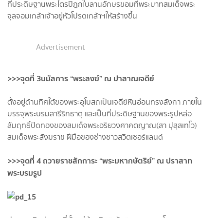
ที่ประดิษฐานพระไตรปิฎกใบลานอักษรขอมที่พระบาทสมเด็จพระ
จุลจอมเกล้าเจ้าอยู่หัวโปรดเกล้าฯให้สร้างขึ้น
Advertisement
>>>จุดที่ 3นมัสการ “พระสงฆ์” ณ ปาสาณเจดีย์
ตั้งอยู่ด้านทิศใต้ของพระอุโบสถเป็นเจดีย์หินอ่อนทรงลังกา ภายใน
บรรจุพระบรมสารีริกธาตุ และเป็นที่ประดิษฐานของพระรูปหล่อ
สัมฤทธิ์ปิดทองของสมเด็จพระอริยวงศาคตญาณ(สา ปุสฺสเทโว)
สมเด็จพระสังฆราช ฝีมือของช่างชาวสวิตเซอร์แลนด์
>>>จุดที่ 4 ถวายราชสักการะ “พระมหากษัตริย์” ณ ปราสาท
พระบรมรูป