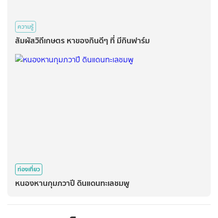
ความรู้
สัมผัสวิถีเกษตร หาของกินดีๆ ที่ มีกินฟาร์ม
ท่องเที่ยว
หนองหานกุมภวาปี ดินแดนทะเลชมพู