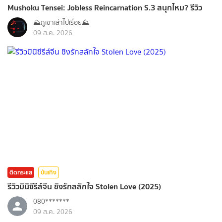
Mushoku Tensei: Jobless Reincarnation S.3 สนุกไหม? รีวิว
⛰️ภูเขาเล่าไปเรื่อย⛰️
09 ส.ค. 2026
ติดกระแส
บันเทิง
รีวิวมินิซีรีส์จีน ชิงรักสลักใจ Stolen Love (2025)
080*******
09 ส.ค. 2026