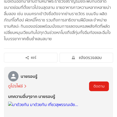
เมื่อเดินออกมาลานด้านหน้าพระราชวังสราญรมย์จะพบกับตลาด
ขนาดย่อมที่ตั้งยาวไปจนสุดลาน ขายอาหารคาวหวานหลากหลายน่า
ลิ้มลอง เช่น ขนมครกเข้าวังชื่อดังจากย่านราชวัตร ขนมจีน ผลิต
ภัณฑ์โอท็อป ผัดหมี่โคราช รวมถึงการสาธิตงานฝีมือและจำหน่าย
งานศิลปะ กินของอร่อยพร้อมนั่งชมการแสดงมหรสพสังคีตที่ผลัด
เปลี่ยนหมุนเวียนกันไปทุกวันช่วงหกโมงถึงสี่ทุ่มทั้งอิ่มท้องและอิ่มใจ
ในบรรยากาศเย็นย่ำแสนสบาย
แจ้งตรวจสอบ
แชร์
นายรอบรู้
ดูโปรไฟล์
ติดตาม
บทความอื่นๆจาก นายรอบรู้