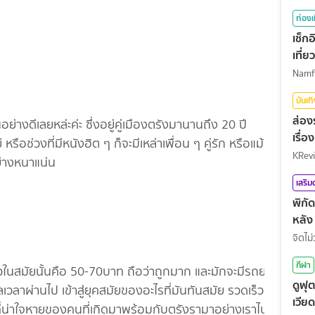
ท่องเ
เช็ก
เที่
บันเท
ส่อง
็นอย่างดีเลยหล่ะค่ะ ซึ่งอยู่คู่เมืองตรังมานานถึง 20 ปี
เรื่
 หรือช่วงที่มีหนังฮิต ๆ ก็จะมีเหล่าเพื่อน ๆ คู่รัก หรือแม้
KRev
ย่างหนาแน่น
เสริ
พิกั
หลัง
จิตไม่
กีฬา
ั๋วในสมัยนั้นคือ 50-70บาท ถือว่าถูกมาก และมักจะมีรถยนต์
ดูฟุ
าลเวลาผ่านไป เข้าสู่ยุคสมัยของอะไรที่มันทันสมัย รวดเร็ว
เวีย
นที่น่าใจหายของคนที่เกิดมาพร้อมกับตรังรามาอย่างเราไปด้วย