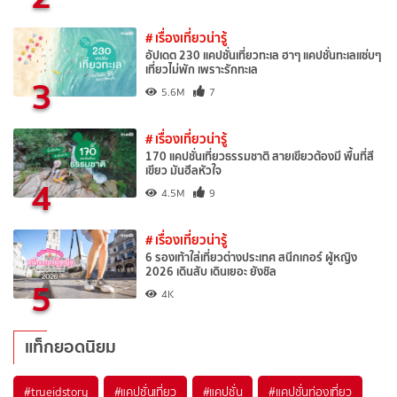
# เรื่องเที่ยวน่ารู้
อัปเดต 230 แคปชั่นเที่ยวทะเล ฮาๆ แคปชั่นทะเลแซ่บๆ
เที่ยวไม่พัก เพราะรักทะเล
3
5.6M
7
# เรื่องเที่ยวน่ารู้
170 แคปชั่นเที่ยวธรรมชาติ สายเขียวต้องมี พื้นที่สี
เขียว มันฮีลหัวใจ
4
4.5M
9
# เรื่องเที่ยวน่ารู้
6 รองเท้าใส่เที่ยวต่างประเทศ สนีกเกอร์ ผู้หญิง
2026 เดินสับ เดินเยอะ ยังชิล
5
4K
แท็กยอดนิยม
#trueidstory
#แคปชั่นเที่ยว
#แคปชั่น
#แคปชั่นท่องเที่ยว