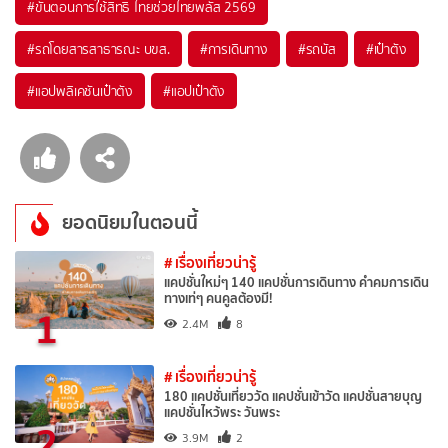
#ขั้นตอนการใช้สิทธิ ไทยช่วยไทยพลัส 2569
#รถโดยสารสาธารณะ บขส.
#การเดินทาง
#รถบัส
#เป๋าตัง
#แอปพลิเคชันเป๋าตัง
#แอปเป๋าตัง
ยอดนิยมในตอนนี้
# เรื่องเที่ยวน่ารู้
แคปชั่นใหม่ๆ 140 แคปชั่นการเดินทาง คำคมการเดิน
ทางเท่ๆ คนคูลต้องมี!
1
2.4M
8
# เรื่องเที่ยวน่ารู้
180 แคปชั่นเที่ยววัด แคปชั่นเข้าวัด แคปชั่นสายบุญ
แคปชั่นไหว้พระ วันพระ
2
3.9M
2