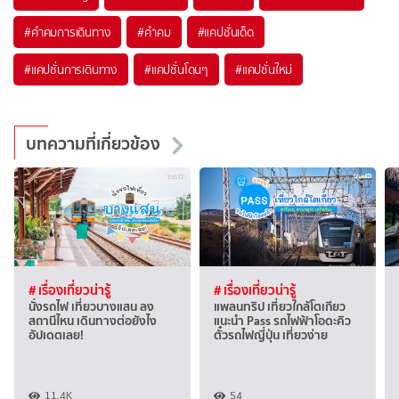
#คำคมการเดินทาง
#คำคม
#แคปชั่นเด็ด
#แคปชั่นการเดินทาง
#แคปชั่นโดนๆ
#แคปชั่นใหม่
บทความที่เกี่ยวข้อง
# เรื่องเที่ยวน่ารู้
# เรื่องเที่ยวน่ารู้
นั่งรถไฟ เที่ยวบางแสน ลง
แพลนทริป เที่ยวใกล้โตเกียว
สถานีไหน เดินทางต่อยังไง
แนะนำ Pass รถไฟฟ้าโอดะคิว
อัปเดตเลย!
ตั๋วรถไฟญี่ปุ่น เที่ยวง่าย
11.4K
54