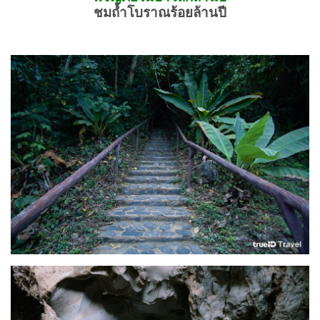
ชมถ้ำโบราณร้อยล้านปี