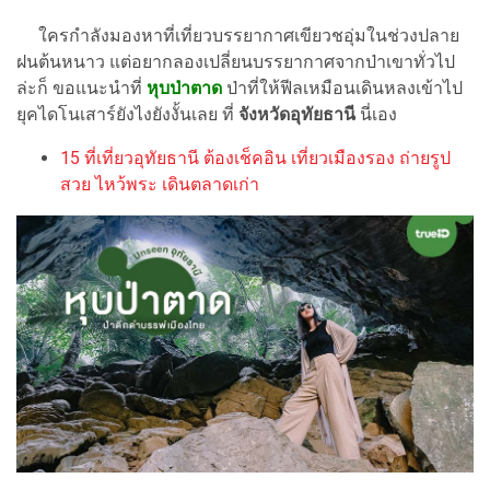
ใครกำลังมองหาที่เที่ยวบรรยากาศเขียวชอุ่มในช่วงปลาย
ฝนต้นหนาว แต่อยากลองเปลี่ยนบรรยากาศจากป่าเขาทั่วไป
ล่ะก็ ขอแนะนำที่
หุบป่าตาด
ป่าที่ให้ฟีลเหมือนเดินหลงเข้าไป
ยุคไดโนเสาร์ยังไงยังงั้นเลย ที่
จังหวัดอุทัยธานี
นี่เอง
15 ที่เที่ยวอุทัยธานี ต้องเช็คอิน เที่ยวเมืองรอง ถ่ายรูป
สวย ไหว้พระ เดินตลาดเก่า