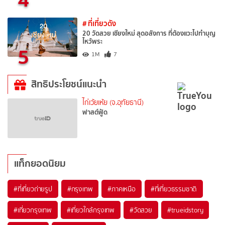
# ที่เที่ยวดัง
20 วัดสวย เชียงใหม่ สุดอลังการ ที่ต้องแวะไปทำบุญ
ไหว้พระ
5
1M
7
สิทธิประโยชน์แนะนำ
ไก่เว้ยเห้ย (จ.อุทัยธานี)
ฟาสต์ฟู้ด
แท็กยอดนิยม
#ที่เที่ยวถ่ายรูป
#กรุงเทพ
#ภาคเหนือ
#ที่เที่ยวธรรมชาติ
#เที่ยวกรุงเทพ
#เที่ยวใกล้กรุงเทพ
#วัดสวย
#trueidstory