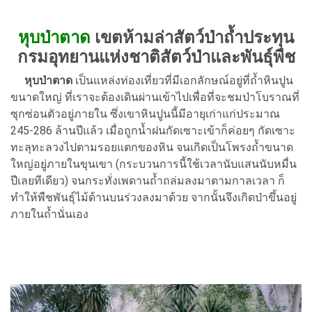
หุบป่าตาด
เขตห้ามล่าสัตว์ป่าถ้ำประทุน
กรมอุทยานแห่งชาติสัตว์ป่าและพันธุ์พืช
หุบป่าตาด
เป็นแหล่งท่องเที่ยวที่มีเอกลักษณ์อยู่ที่ถ้ำหินปูน
ขนาดใหญ่ ที่เราจะต้องเดินผ่านเข้าไปเพื่อที่จะชมป่าโบราณที่
ซุกซ่อนตัวอยู่ภายใน ซึ่งเขาหินปูนนี้มีอายุเก่าแก่ประมาณ
245-286 ล้านปีแล้ว เมื่อถูกน้ำฝนกัดเซาะเข้าก็ค่อยๆ กัดเซาะ
ทะลุทะลวงไปตามรอยแตกของหิน จนเกิดเป็นโพรงถ้ำขนาด
ใหญ่อยู่ภายในขุนเขา (กระบวนการนี้ใช้เวลานับแสนนับหมื่น
ปีเลยทีเดียว) จนกระทั่งเพดานถ้ำถล่มลงมาตามกาลเวลา ก็
ทำให้พืชพันธุ์ไม้ด้านบนร่วงลงมาด้วย จากนั้นจึงเกิดป่าขึ้นอยู่
ภายในถ้ำนั่นเอง