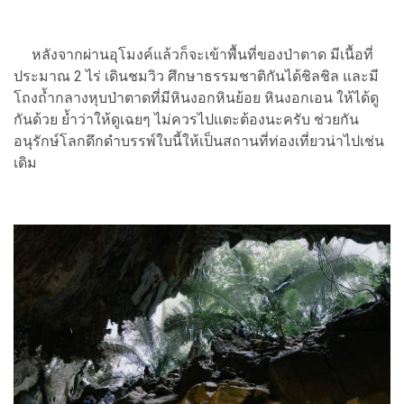
หลังจากผ่านอุโมงค์แล้วก็จะเข้าพื้นที่ของป่าตาด มีเนื้อที่
ประมาณ 2 ไร่ เดินชมวิว ศึกษาธรรมชาติกันได้ชิลชิล และมี
โถงถ้ำกลางหุบป่าตาดที่มีหินงอกหินย้อย หินงอกเอน ให้ได้ดู
กันด้วย ย้ำว่าให้ดูเฉยๆ ไม่ควรไปแตะต้องนะครับ ช่วยกัน
อนุรักษ์โลกดึกดำบรรพ์ใบนี้ให้เป็นสถานที่ท่องเที่ยวน่าไปเช่น
เดิม