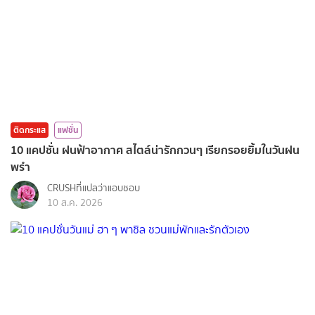
ติดกระแส
แฟชั่น
10 แคปชั่น ฝนฟ้าอากาศ สไตล์น่ารักกวนๆ เรียกรอยยิ้มในวันฝน
พรำ
CRUSHที่แปลว่าแอบชอบ
10 ส.ค. 2026