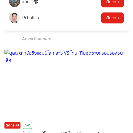
แอ๊ะแอ๋🤪
ติดตาม
Pchalisa
ติดตาม
Advertisement
ติดกระแส
กีฬา