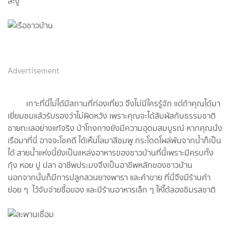
ละงู
Advertisement
เกาะที่นี่ไม่ได้มีสถานที่ท่องเที่ยว จึงไม่มีใครรู้จัก แต่ถ้าคุณได้มา
เยี่ยมชมแล้วรับรองว่าไม่ผิดหวัง เพราะคุณจะได้สัมผัสกับธรรมชาติ
ชายทะเลอย่างแท้จริง ป่าโกงกางยังมีความอุดมสมบูรณ์ หากคุณนั่ง
เรือมาที่นี่ อาจจะโชคดี ได้เห็นโลมาสีชมพู กระโดดโผล่พ้นจากน้ำก็เป็น
ได้ สายน้ำแห่งนี้ยังเป็นแหล่งอาหารของชาวบ้านที่นี้เพราะมีครบทั้ง
กุ้ง หอย ปู ปลา อาชีพประมงจึงเป็นอาชีพหลักของชาวบ้าน
นอกจากนั้นก็มีการปลูกสวนยางพารา และค้าขาย ที่นี่จึงมีร้านค้า
ย่อย ๆ ไว้จับจ่ายซื้อของ และมีร้านอาหารเล็ก ๆ ให้ได้ลองชิมรสชาติ