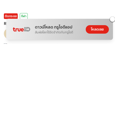
ติดกระแส
กีฬา
Ronald araujo คือใคร? เปิดเรื่องราวกองหลังลิเวอร์พูลคนใหม่
ดาวน์โหลด ทรูไอดีแอป
โหลดเลย
GuideKop
สัมผัสโลกไร้ขีดจำกัดกับทรูไอดี
10 ส.ค. 2026
ติดกระแส
ข่าวสาร