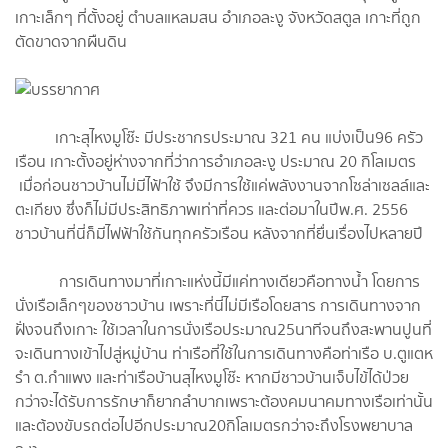
เกาะเล็กๆ ที่ตั้งอยู่ ตำบลแหลมสน อำเภอละงู จังหวัดสตูล เกาะที่ถูก
ตัดขาดจากผืนดิน
เกาะสุไหงมูโซ๊ะ มีประชากรประมาณ 321 คน แบ่งเป็น96 ครัว
เรือน เกาะตั้งอยู่ห่างจากที่ว่าการอำเภอละงู ประมาณ 20 กิโลเมตร
เมื่อก่อนชาวบ้านไม่มีไฟ้าใช้ จึงมีการใช้แค่พลังงานจากโซล่าเซลล์และ
ตะเกียง ซึ่งก็ไม่มีประสิทธิภาพเท่าที่ควร และต่อมาในปีพ.ศ. 2556
ชาวบ้านที่นี่ก็มีไฟฟ้าใช้กันทุกครัวเรือน หลังจากที่ยื่นเรื่องไปหลายปี
การเดินทางมาที่เกาะแห่งนี้มีแค่ทางเดียวคือทางน้ำ โดยการ
นั่งเรือเล็กๆของชาวบ้าน เพราะที่นี่ไม่มีเรือโดยสาร การเดินทางจาก
ฝั่งจนถึงเกาะ ใช้เวลาในการนั่งเรือประมาณ25นาทีจนถึงสะพานปูนที่
จะเดินทางเข้าไปสู่หมู่บ้าน ท่าเรือที่ใช้ในการเดินทางคือท่าเรือ บ.ตูแตห
รำ ต.กำแพง และท่าเรือบ้านสุไหงมูโซ๊ะ หากมีชาวบ้านเจ็บไข้ได้ป่วย
กว่าจะได้รับการรักษาก็ยากลำบากเพราะต้องคมนาคมทางเรือเท่านั้น
และต้องขับรถต่อไปอีกประมาณ20กิโลเมตรกว่าจะถึงโรงพยาบาล