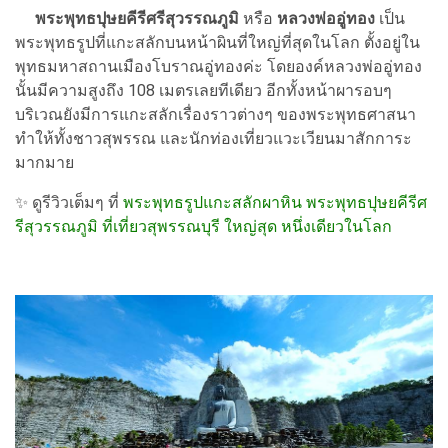
พระพุทธปุษยคีรีศรีสุวรรณภูมิ
หรือ
หลวงพ่ออู่ทอง
เป็น
พระพุทธรูปที่แกะสลักบนหน้าผินที่ใหญ่ที่สุดในโลก ตั้งอยู่ใน
พุทธมหาสถานเมืองโบราณอู่ทองค่ะ โดยองค์หลวงพ่ออู่ทอง
นั้นมีความสูงถึง 108 เมตรเลยทีเดียว อีกทั้งหน้าผารอบๆ
บริเวณยังมีการแกะสลักเรื่องราวต่างๆ ของพระพุทธศาสนา
ทำให้ทั้งชาวสุพรรณ และนักท่องเที่ยวแวะเวียนมาสักการะ
มากมาย
✨ ดูรีวิวเต็มๆ ที่
พระพุทธรูปแกะสลักผาหิน พระพุทธปุษยคีรีศ
รีสุวรรณภูมิ ที่เที่ยวสุพรรณบุรี ใหญ่สุด หนึ่งเดียวในโลก