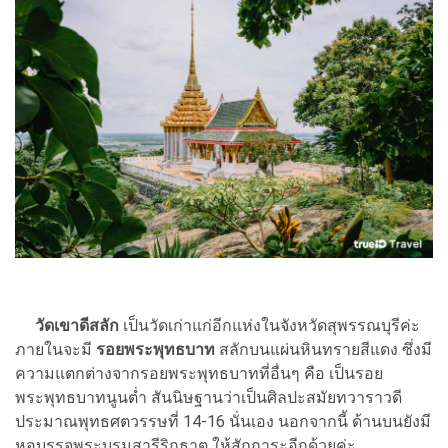
วัดเขาดีสลัก
เป็นวัดเก่าแก่อีกแห่งในจังหวัดสุพรรณบุรีค่ะ
ภายในจะมี
รอยพระพุทธบาท
สลักบนแผ่นหินทรายสีแดง ซึ่งมี
ความแตกต่างจากรอยพระพุทธบาทที่อื่นๆ คือ เป็นรอย
พระพุทธบาทนูนต่ำ สันนิษฐานว่าเป็นศิลปะสมัยทวาราวดี
ประมาณพุทธศตวรรษที่ 14-16 นั่นเอง นอกจากนี้ ด้านบนยังมี
หอบรรจุพระบรมสารีริกธาตุ ให้สักการะอีกด้วยค่ะ