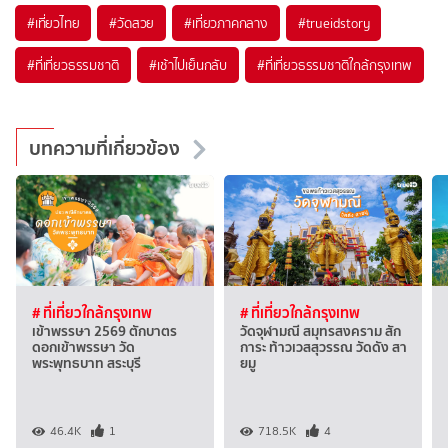
#เที่ยวไทย
#วัดสวย
#เที่ยวภาคกลาง
#trueidstory
#ที่เที่ยวธรรมชาติ
#เช้าไปเย็นกลับ
#ที่เที่ยวธรรมชาติใกล้กรุงเทพ
บทความที่เกี่ยวข้อง
# ที่เที่ยวใกล้กรุงเทพ
# ที่เที่ยวใกล้กรุงเทพ
เข้าพรรษา 2569 ตักบาตร
วัดจุฬามณี สมุทรสงคราม สัก
ดอกเข้าพรรษา วัด
การะ ท้าวเวสสุวรรณ วัดดัง สา
พระพุทธบาท สระบุรี
ยมู
46.4K
1
718.5K
4