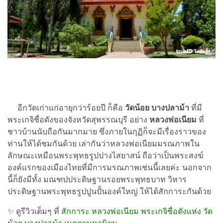
อีกวัดเก่าแก่อายุกว่าร้อยปี ก็คือ
วัดน้อย บางปลาม้า
ที่มี
พระเกจิชื่อดังของจังหวัดสุพรรณบุรี อย่าง
หลวงพ่อเนียม
ที่
ชาวบ้านนับถือกันมากมาย ซึ่งภายในกุฏิก็จะมีเรื่องราวของ
ท่านให้ได้ชมกันด้วย เล่ากันว่าหลวงพ่อเนียมมรณภาพใน
ลักษณะเหมือนพระพุทธรูปปางไสยาสน์ ถือว่าเป็นพระสงฆ์
องค์แรกของเมืองไทยที่มีการมรณภาพเช่นนี้เลยค่ะ นอกจาก
นี้ก็ยังมีทั้ง มณฑปประดิษฐานรอยพระพุทธบาท วิหาร
ประดิษฐานพระพุทธรูปปูนปั้นองค์ใหญ่ ให้ได้สักการะกันด้วย
✨ ดูรีวิวเต็มๆ ที่
สักการะ หลวงพ่อเนียม พระเกจิชื่อดังแห่ง วัด