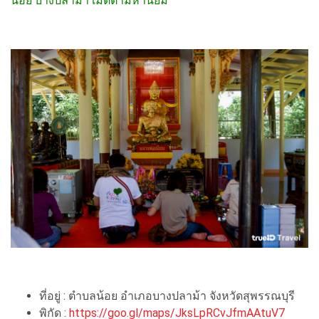
น้อย บางปลาม้า เมตตามหานิยม
ที่อยู่ : ตำบลน้อย อำเภอบางปลาม้า จังหวัดสุพรรณบุรี
พิกัด :
https://goo.gl/maps/JksLpRCvJfmAAtuV7