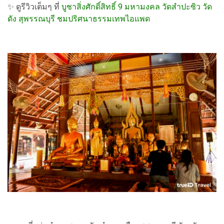
✨ ดูรีวิวเต็มๆ ที่
บูชาสิ่งศักดิ์สิทธิ์ 9 มหามงคล วัดสำปะซิว วัด
ดัง สุพรรณบุรี ชมปริศนาธรรมเทพไอแพด