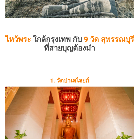
ไหว้พระ
ใกล้กรุงเทพ กับ
9 วัด สุพรรณบุรี
ที่สายบุญต้องม๋า
1. วัดป่าเลไลยก์