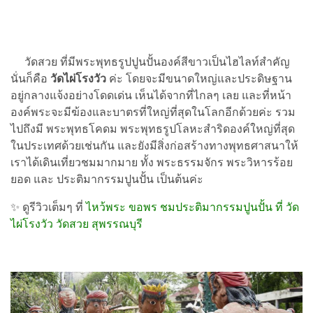
วัดสวย ที่มีพระพุทธรูปปูนปั้นองค์สีขาวเป็นไฮไลท์สำคัญ
นั่นก็คือ
วัดไผ่โรงวัว
ค่ะ โดยจะมีขนาดใหญ่และประดิษฐาน
อยู่กลางแจ้งอย่างโดดเด่น เห็นได้จากที่ไกลๆ เลย และที่หน้า
องค์พระจะมีฆ้องและบาตรที่ใหญ่ที่สุดในโลกอีกด้วยค่ะ รวม
ไปถึงมี พระพุทธโคดม พระพุทธรูปโลหะสำริดองค์ใหญ่ที่สุด
ในประเทศด้วยเช่นกัน และยังมีสิ่งก่อสร้างทางพุทธศาสนาให้
เราได้เดินเที่ยวชมมากมาย ทั้ง พระธรรมจักร พระวิหารร้อย
ยอด และ ประติมากรรมปูนปั้น เป็นต้นค่ะ
✨ ดูรีวิวเต็มๆ ที่
ไหว้พระ ขอพร ชมประติมากรรมปูนปั้น ที่ วัด
ไผ่โรงวัว วัดสวย สุพรรณบุรี