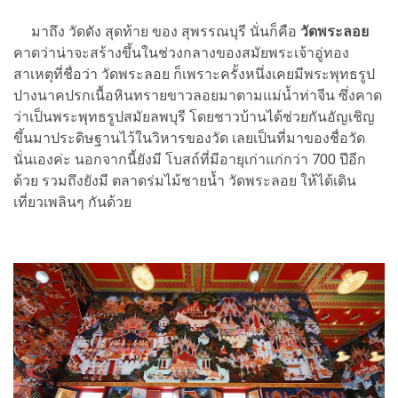
มาถึง วัดดัง สุดท้าย ของ สุพรรณบุรี นั่นก็คือ
วัดพระลอย
คาดว่าน่าจะสร้างขึ้นในช่วงกลางของสมัยพระเจ้าอู่ทอง
สาเหตุที่ชื่อว่า วัดพระลอย ก็เพราะครั้งหนึ่งเคยมีพระพุทธรูป
ปางนาคปรกเนื้อหินทรายขาวลอยมาตามแม่น้ำท่าจีน ซึ่งคาด
ว่าเป็นพระพุทธรูปสมัยลพบุรี โดยชาวบ้านได้ช่วยกันอัญเชิญ
ขึ้นมาประดิษฐานไว้ในวิหารของวัด เลยเป็นที่มาของชื่อวัด
นั่นเองค่ะ นอกจากนี้ยังมี โบสถ์ที่มีอายุเก่าแก่กว่า 700 ปีอีก
ด้วย รวมถึงยังมี ตลาดร่มไม้ชายน้ำ วัดพระลอย ให้ได้เดิน
เที่ยวเพลินๆ กันด้วย