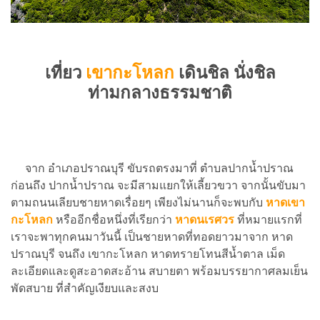
เที่ยว
เขากะโหลก
เดินชิล นั่งชิล
ท่ามกลางธรรมชาติ
จาก อำเภอปราณบุรี ขับรถตรงมาที่ ตำบลปากน้ำปราณ
ก่อนถึง ปากน้ำปราณ จะมีสามแยกให้เลี้ยวขวา จากนั้นขับมา
ตามถนนเลียบชายหาดเรื่อยๆ เพียงไม่นานก็จะพบกับ
หาดเขา
กะโหลก
หรืออีกชื่อหนึ่งที่เรียกว่า
หาดนเรศวร
ที่หมายแรกที่
เราจะพาทุกคนมาวันนี้ เป็นชายหาดที่ทอดยาวมาจาก หาด
ปราณบุรี จนถึง เขากะโหลก หาดทรายโทนสีน้ำตาล เม็ด
ละเอียดและดูสะอาดสะอ้าน สบายตา พร้อมบรรยากาศลมเย็น
พัดสบาย ที่สำคัญเงียบและสงบ