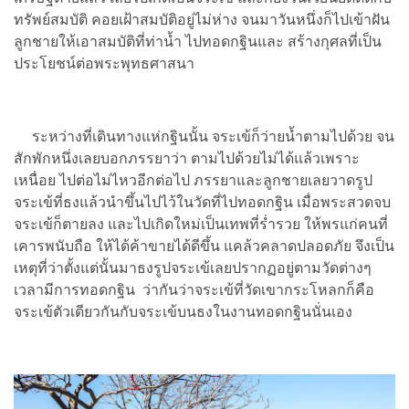
ทรัพย์สมบัติ คอยเฝ้าสมบัติอยู่ไม่ห่าง จนมาวันหนึ่งก็ไปเข้าฝัน
ลูกชายให้เอาสมบัติที่ท่าน้ำ ไปทอดกฐินและ สร้างกุศลที่เป็น
ประโยชน์ต่อพระพุทธศาสนา
ระหว่างที่เดินทางแห่กฐินนั้น จระเข้ก็ว่ายน้ำตามไปด้วย จน
สักพักหนึ่งเลยบอกภรรยาว่า ตามไปด้วยไม่ได้แล้วเพราะ
เหนื่อย ไปต่อไม่ไหวอีกต่อไป ภรรยาและลูกชายเลยวาดรูป
จระเข้ที่ธงแล้วนำขึ้นไปไว้ในวัดที่ไปทอดกฐิน เมื่อพระสวดจบ
จระเข้ก็ตายลง และไปเกิดใหม่เป็นเทพที่ร่ำรวย ให้พรแก่คนที่
เคารพนับถือ ให้ได้ค้าขายได้ดีขึ้น แคล้วคลาดปลอดภัย จึงเป็น
เหตุที่ว่าตั้งแต่นั้นมาธงรูปจระเข้เลยปรากฏอยู่ตามวัดต่างๆ
เวลามีการทอดกฐิน ว่ากันว่าจระเข้ที่วัดเขากระโหลกก็คือ
จระเข้ตัวเดียวกันกับจระเข้บนธงในงานทอดกฐินนั่นเอง