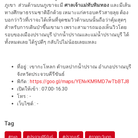
ภูเขา ส่วนด้านบนภูเขาจะมี
ศาลเจ้าแม่ทับทิมทอง
และมีเส้น
ทางศึกษาธรรมชาติอีกด้วย เหมาะแก่ครอบครัวสายลุย ต้อง
บอกว่าวิวที่เราจะได้เห็นที่จุดชมวิวด้านบนนั้นถือว่าคุ้มสุดๆ
สำหรับการเดินป่าขึ้นเขามา เพราะสามารถมองเห็นวิวโดย
รอบของเมืองปราณบุรี ปากน้ำปราณและแม่น้ำปราณบุรี ได้
ทั้งหมดเลย ได้รูปดีๆ กลับไปไม่น้อยเลยแหละ
ที่อยู่ :
เขากะโหลก ตำบลปากน้ำปราณ อำเภอปราณบุรี
จังหวัดประจวบคีรีขันธ์
พิกัด :
https://goo.gl/maps/YENvKM9MD7wTbBTJ8
เปิดให้เข้า : 07.00-16.30
โทร : -
เว็บไซต์ : -
Tag
#ทะเล
#ประจวบคิรีขันธ์
#ปราณบุรี
#ภาคตะวันตก