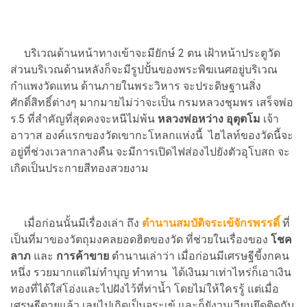
บริเวณด้านหน้าทางเข้าจะมียักษ์ 2 ตน เฝ้าหน้าประตูวัด
ส่วนบริเวณด้านหลังก็จะมีรูปปั้นของพระพิฆเนศอยู่บริเวณ
กำแพงวัดแทน ด้านภายในพระวิหาร จะประดิษฐานสิ่ง
ศักดิ์สิทธิ์ต่างๆ มากมายไม่ว่าจะเป็น กรมหลวงชุมพร เสร็จพ่อ
ร.5 ที่สำคัญที่สุดคงจะหนีไม่พ้น
หลวงพ่อหว่าง อุตุตโม
เจ้า
อาวาส องค์แรกของวัดเขากะโหลกแห่งนี้ ไฮไลท์ของวัดนี้จะ
อยู่ที่ช่วงเวลากลางคืน จะมีการเปิดไฟส่องไปยังตัวอุโบสถ จะ
เกิดเป็นประกายสีทองสวยงาม
เมื่อก่อนนั้นมีเรื่องเล่า ถึง
ตำนานสมบัติจระเข้จักรพรรดิ์
ที่
เป็นที่มาของวัตถุมงคลยอดฮิตของวัด ที่ช่วยในเรื่องของ
โชค
ลาภ
และ
การค้าขาย
ตำนานเล่าว่า เมื่อก่อนมีเศรษฐีขี้งกคน
หนึ่ง รวยมากแต่ไม่ทำบุญ ทำทาน ได้เงินมาเท่าไหร่ก็เอาเงิน
ทองที่ได้ใส่โอ่งและไปฝังไว้ที่ท่าน้ำ โดยไม่ให้ใครรู้ แต่เมื่อ
เศรษฐีตายแล้ว เลยไปเกิดเป็นจระเข้ และก็ยังวนเวียนยึดติดกับ