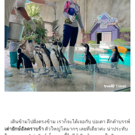
เดินข้ามไปฝั่งตรงข้าม เราก็จะได้เจอกับ บ่อเตา ดึกดำบรรพ์
เต่ายักษ์อัลดราบร้า
ตัวใหญ่โตมากๆ เลยทีเดียวค่ะ น่าประทับ