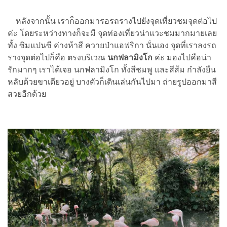
หลังจากนั้น เราก็ออกมารอรถรางไปยังจุดเที่ยวชมจุดต่อไป
ค่ะ โดยระหว่างทางก็จะมี จุดท่องเที่ยวน่าแวะชมมากมายเลย
ทั้ง ซิมแปนซี ค่างห้าสี ควายป่าแอฟริกา นั่นเอง จุดที่เราลงรถ
รางจุดต่อไปก็คือ ตรงบริเวณ
นกฟลามิงโก
ค่ะ มองไปคือน่า
รักมากๆ เราได้เจอ นกฟลามิงโก ทั้งสีชมพู และสีส้ม กำลังยืน
หลับด้วยขาเดียวอยู่ บางตัวก็เดินเล่นกันไปมา ถ่ายรูปออกมาสี
สวยอีกด้วย