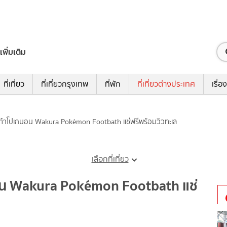
เพิ่มเติม
ที่เที่ยว
ที่เที่ยวกรุงเทพ
ที่พัก
ที่เที่ยวต่างประเทศ
เรื่อง
แช่เท้าโปเกมอน Wakura Pokémon Footbath แช่ฟรีพร้อมวิวทะเล
เลือกที่เที่ยว
เกมอน Wakura Pokémon Footbath แช่