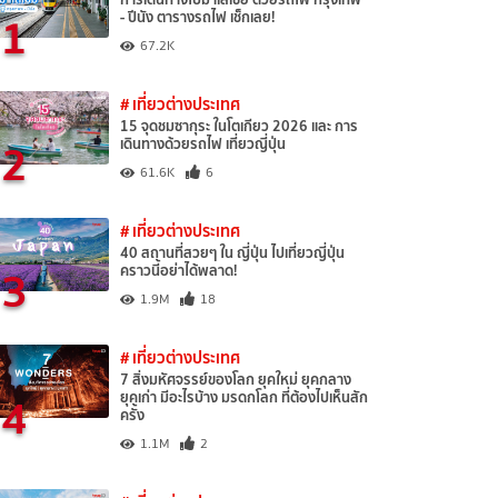
1
- ปีนัง ตารางรถไฟ เช็กเลย!
67.2K
# เที่ยวต่างประเทศ
15 จุดชมซากุระ ในโตเกียว 2026 และ การ
2
เดินทางด้วยรถไฟ เที่ยวญี่ปุ่น
61.6K
6
# เที่ยวต่างประเทศ
40 สถานที่สวยๆ ใน ญี่ปุ่น ไปเที่ยวญี่ปุ่น
3
คราวนี้อย่าได้พลาด!
1.9M
18
# เที่ยวต่างประเทศ
7 สิ่งมหัศจรรย์ของโลก ยุคใหม่ ยุคกลาง
4
ยุคเก่า มีอะไรบ้าง มรดกโลก ที่ต้องไปเห็นสัก
ครั้ง
1.1M
2