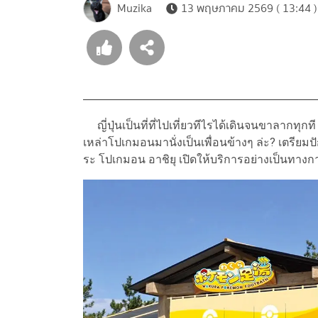
Muzika
13 พฤษภาคม 2569 ( 13:44 )
ญี่ปุ่นเป็นที่ที่ไปเที่ยวทีไรได้เดินจนขาลากทุกท
เหล่าโปเกมอนมานั่งเป็นเพื่อนข้างๆ ล่ะ? เตรียม
ระ โปเกมอน อาชิยุ เปิดให้บริการอย่างเป็นทางกา