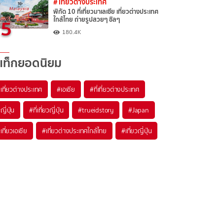
# เที่ยวต่างประเทศ
พิกัด 10 ที่เที่ยวมาเลเซีย เที่ยวต่างประเทศ
5
ใกล้ไทย ถ่ายรูปสวยๆ ชิลๆ
180.4K
แท็กยอดนิยม
เที่ยวต่างประเทศ
#เอเชีย
#ที่เที่ยวต่างประเทศ
ญี่ปุ่น
#ที่เที่ยวญี่ปุ่น
#trueidstory
#Japan
เที่ยวเอเชีย
#เที่ยวต่างประเทศใกล้ไทย
#เที่ยวญี่ปุ่น