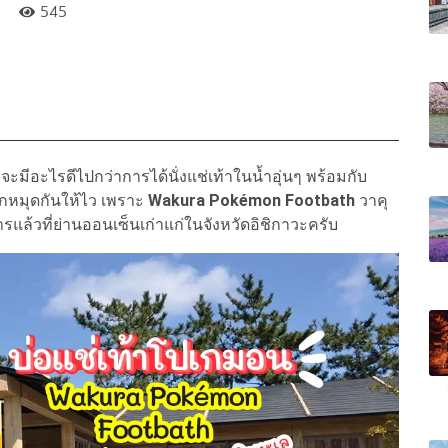
545
ี จะมีอะไรดีไปกว่าการได้นั่งแช่เท้าในน้ำอุ่นๆ พร้อมกับ
ปักหมุดกันให้ไว เพราะ
Wakura Pokémon Footbath
วาคุ
รแล้วที่ย่านออนเซ็นเก่าแก่ในจังหวัดอิชิกาวะครับ