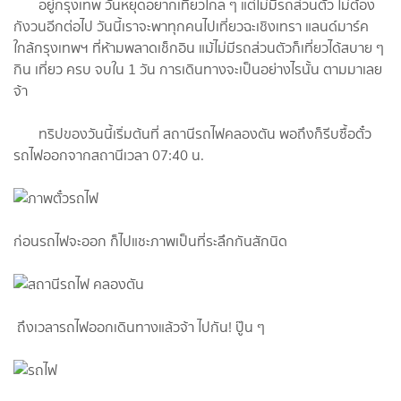
อยู่กรุงเทพ วันหยุดอยากเที่ยวไกล ๆ แต่ไม่มีรถส่วนตัว ไม่ต้อง
กังวนอีกต่อไป วันนี้เราจะพาทุกคนไปเที่ยวฉะเชิงเทรา แลนด์มาร์ค
ใกล้กรุงเทพฯ ที่ห้ามพลาดเช็กอิน แม้ไม่มีรถส่วนตัวก็เที่ยวได้สบาย ๆ
กิน เที่ยว ครบ จบใน 1 วัน การเดินทางจะเป็นอย่างไรนั้น ตามมาเลย
จ้า
ทริปของวันนี้เริ่มต้นที่ สถานีรถไฟคลองตัน พอถึงก็รีบซื้อตั๋ว
รถไฟออกจากสถานีเวลา 07:40 น.
ก่อนรถไฟจะออก ก็ไปแชะภาพเป็นที่ระลึกกันสักนิด
ถึงเวลารถไฟออกเดินทางแล้วจ้า ไปกัน! ปู๊น ๆ