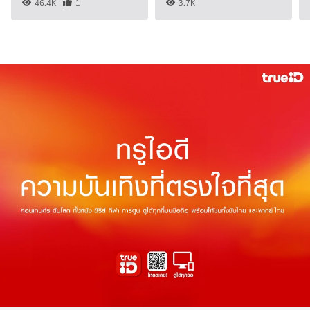
46.4K
1
3.7K