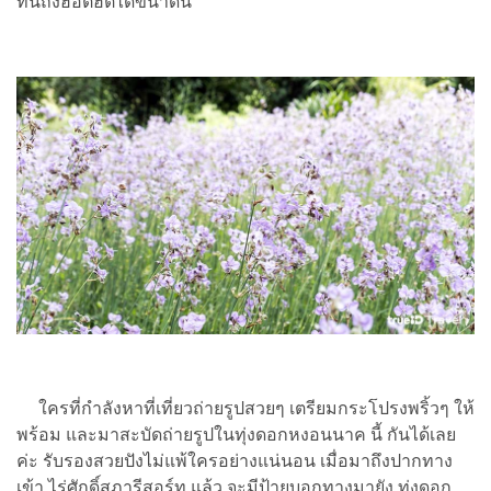
ที่นี่ถึงฮอตฮิตได้ขนาดนี้
ใครที่กำลังหาที่เที่ยวถ่ายรูปสวยๆ เตรียมกระโปรงพริ้วๆ ให้
พร้อม และมาสะบัดถ่ายรูปในทุ่งดอกหงอนนาค นี้ กันได้เลย
ค่ะ รับรองสวยปังไม่แพ้ใครอย่างแน่นอน เมื่อมาถึงปากทาง
เข้า ไร่ศักดิ์สุภารีสอร์ท แล้ว จะมีป้ายบอกทางมายัง ทุ่งดอก