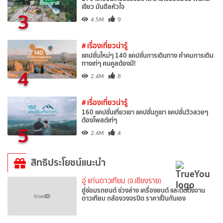
เขียว มันฮีลหัวใจ
3
4.5M
9
# เรื่องเที่ยวน่ารู้
แคปชั่นใหม่ๆ 140 แคปชั่นการเดินทาง คำคมการเดิน
ทางเท่ๆ คนคูลต้องมี!
4
2.4M
8
# เรื่องเที่ยวน่ารู้
160 แคปชั่นเที่ยวเขา แคปชั่นภูเขา แคปชั่นวิวสวยๆ
ต้องโพสต์เท่ๆ
5
2.4M
4
สิทธิประโยชน์แนะนำ
อู่ แก่นดาวเทียม (จ.เชียงราย)
ฮู่ซ่อมรถยนต์ ช่วงล่าง เครื่องยนต์ และติดตั้งจาน
ดาวเทียม กล้องวงจรปิด ราคาเป็นกันเอง