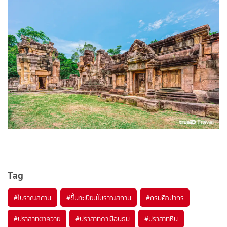
Tag
#โบราณสถาน
#ขึ้นทะเบียนโบราณสถาน
#กรมศิลปากร
#ปราสาทตาควาย
#ปราสาทตาเมือนธม
#ปราสาทหิน