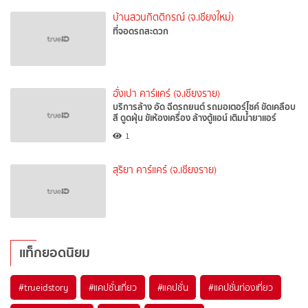
บ้านสวนกิตติกรณ์ (จ.เชียงใหม่)
ที่จอดรถสะดวก
อั่งเปา คาร์แคร์ (จ.เชียงราย)
บริการล้าง อัด ฉีดรถยนต์ รถมอเตอร์ไซค์ ขัดเคลือบ
สี ดูดฝุ่น ขัเห้องเครื่อง ล้างตู้แอน์ เติมน้ำยาแอร์
1
สุริยา คาร์แคร์ (จ.เชียงราย)
แท็กยอดนิยม
#trueidstory
#แคปชั่นเที่ยว
#แคปชั่น
#แคปชั่นท่องเที่ยว