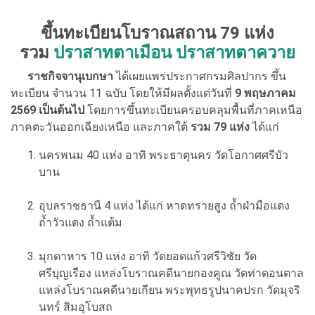
ขึ้นทะเบียนโบราณสถาน 79 แห่ง
รวม
ปราสาทตาเมือน ปราสาทตาควาย
ราชกิจจานุเบกษา
ได้เผยแพร่ประกาศกรมศิลปากร ขึ้น
ทะเบียน จำนวน 11 ฉบับ โดยให้มีผลตั้งแต่วันที่
9 พฤษภาคม
2569 เป็นต้นไป
โดยการขึ้นทะเบียนครอบคลุมพื้นที่ภาคเหนือ
ภาคตะวันออกเฉียงเหนือ และภาคใต้
รวม 79 แห่ง
ได้แก่
นครพนม 40 แห่ง อาทิ พระธาตุนคร วัดโอกาศศรีบัว
บาน
อุบลราชธานี 4 แห่ง ได้แก่ หาดทรายสูง ถ้ำฝ่ามือแดง
ถ้ำวัวแดง ถ้ำแต้ม
มุกดาหาร 10 แห่ง อาทิ วัดยอดแก้วศรีวิชัย วัด
ศรีบุญเรือง แหล่งโบราณคดีนายกองคูณ วัดท่าดอนตาล
แหล่งโบราณคดีนายเกียน พระพุทธรูปนาคปรก วัดมุจริ
นทร์ สิมอุโบสถ