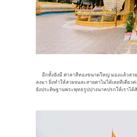
อีกทั้งยังมี ศาลาสีทองขนาดใหญ่ มองแล้วสวยง
ลงมา ยิ่งทำให้สวยจนละสายตาไม่ได้เลยทีเดียวค
ยังประดิษฐานพระพุทธรูปปางนาคปรกให้เราได้ส