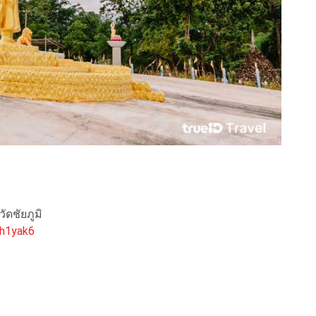
วัดชัยภูมิ
hh1yak6