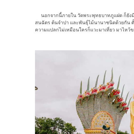
นอกจากนี้ภายใน วัดพระพุทธบาทภูแฝด ก็ยังมีคว
สนฉัตร ต้นจำปา และพันธุ์ไม้นานาชนิดด้วยกัน ตั
ความแปลกไม่เหมือนใครก็แวะมาเที่ยว มาไหว้ขอพร