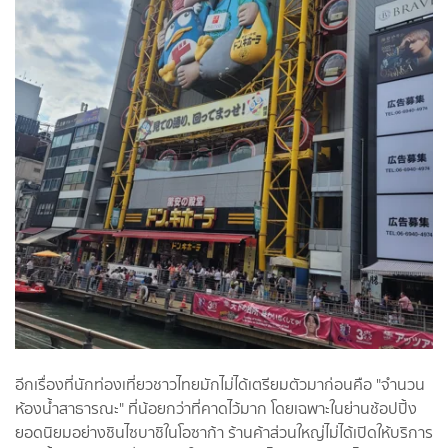
อีกเรื่องที่นักท่องเที่ยวชาวไทยมักไม่ได้เตรียมตัวมาก่อนคือ "จำนวน
ห้องน้ำสาธารณะ" ที่น้อยกว่าที่คาดไว้มาก โดยเฉพาะในย่านช้อปปิ้ง
ยอดนิยมอย่างชินไซบาชิในโอซาก้า ร้านค้าส่วนใหญ่ไม่ได้เปิดให้บริการ