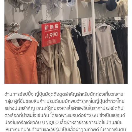
ด้านการช้อปปิ้ง ญี่ปุ่นมีจุดดึงดูดสำคัญสำหรับนักท่องเที่ยวหลาย
กลุ่ม ผู้ที่ชื่นชอบสินค้าแบรนด์เนมมักพบว่าราคาในญี่ปุ่นต่ำกว่าไทย
อย่างมีนัยสำคัญ ขณะที่ผู้ที่มองหาเสื้อผ้าแฟชั่นในราคาประหยัดก็มี
ตัวเลือกที่น่าสนใจเช่นกัน โดยเฉพาะแบรนด์อย่าง GU ซึ่งเป็นแบรนด์
น้องในเครือเดียวกับ UNIQLO เสื้อผ้าหลายรายการมีดีไซน์ทันสมัย
เหมาะกับคนวัยทำงานและวัยรุ่น เป็นเสื้อผ้าคุณภาพดี ในราคาเริ่มต้น