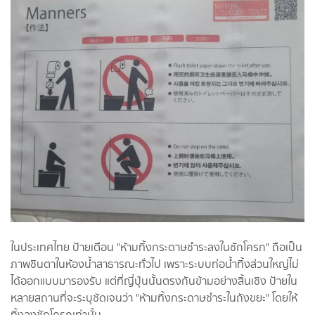
ในประเทศไทย ป้ายเตือน "ห้ามทิ้งกระดาษชำระลงในชักโครก" ถือเป็น
ภาพชินตาในห้องน้ำสาธารณะทั่วไป เพราะระบบท่อน้ำทิ้งส่วนใหญ่ไม่
ได้ออกแบบมารองรับ แต่ที่ญี่ปุ่นนั้นตรงกันข้ามอย่างสิ้นเชิง ป้ายใน
หลายสถานที่จะระบุชัดเจนว่า "ห้ามทิ้งกระดาษชำระในถังขยะ" โดยให้
ทิ้งลงชักโครกเท่านั้น