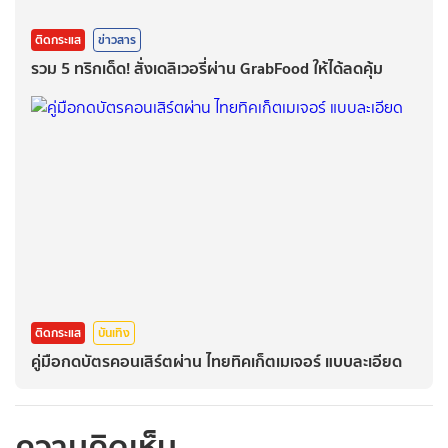
ติดกระแส
ข่าวสาร
รวม 5 ทริกเด็ด! สั่งเดลิเวอรี่ผ่าน GrabFood ให้ได้ลดคุ้ม
ติดกระแส
บันเทิง
คู่มือกดบัตรคอนเสิร์ตผ่าน ไทยทิคเก็ตเมเจอร์ แบบละเอียด
ความคิดเห็น