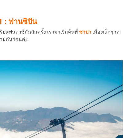
1 : ฟานซิปัน
ปแฟนตาซีกันสักครั้ง เรามาเริ่มต้นที่
ซาปา
เมืองเล็กๆ น่า
นามกันก่อนค่ะ