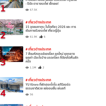
1
- ปีนัง ตารางรถไฟ เช็กเลย!
67.5K
# เที่ยวต่างประเทศ
15 จุดชมซากุระ ในโตเกียว 2026 และ การ
2
เดินทางด้วยรถไฟ เที่ยวญี่ปุ่น
61.9K
6
# เที่ยวต่างประเทศ
7 สิ่งมหัศจรรย์ของโลก ยุคใหม่ ยุคกลาง
3
ยุคเก่า มีอะไรบ้าง มรดกโลก ที่ต้องไปเห็นสัก
ครั้ง
1.1M
2
# เที่ยวต่างประเทศ
YU Kiroro ที่พักฮอกไกโด สกีรีสอร์ต
4
ธรรมชาติสวย แช่ออนเซ็น เล่นสกี
56