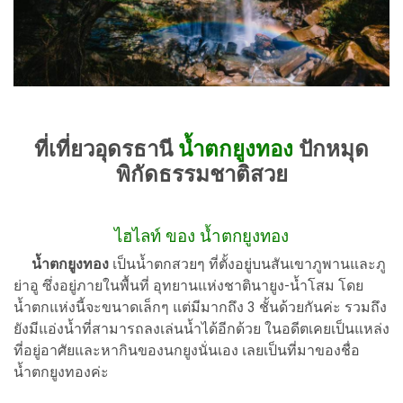
ที่เที่ยวอุดรธานี
น้ำตกยูงทอง
ปักหมุด
พิกัดธรรมชาติสวย
ไฮไลท์ ของ น้ำตกยูงทอง
น้ำตกยูงทอง
เป็นน้ำตกสวยๆ ที่ตั้งอยู่บนสันเขาภูพานและภู
ย่าอู ซึ่งอยู่ภายในพื้นที่ อุทยานแห่งชาตินายูง-น้ำโสม โดย
น้ำตกแห่งนี้จะขนาดเล็กๆ แต่มีมากถึง 3 ชั้นด้วยกันค่ะ รวมถึง
ยังมีแอ่งน้ำที่สามารถลงเล่นน้ำได้อีกด้วย ในอดีตเคยเป็นแหล่ง
ที่อยู่อาศัยและหากินของนกยูงนั่นเอง เลยเป็นที่มาของชื่อ
น้ำตกยูงทองค่ะ