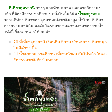
ที่เที่ยวอุดรธานี
สวยๆ และห้ามพลาด นอกจากวัดงามๆ
แล้ว ก็ต้องมีธรรมชาติสวยๆ หนึ่งในนั้นก็คือ
น้ำตกยูงทอง
สถานที่ท่องเที่ยวของ อุทยานแห่งชาตินายูง-น้ำโสม ที่เที่ยว
ทางธรรมชาตินั่นเองค่ะ ใครอยากชมความงามของสายน้ำ
แห่งนี้ ก็ตามกันมาได้เลยค่า
20 ที่เที่ยวอุดรธานี เยือนถิ่น อีสาน ม่วนหลาย เที่ยวสนุก
ไม่มีคำว่าเบื่อ
11 น้ำตกสวย ภาคอีสาน เที่ยวหน้าฝน กันให้หน่ำใจ คน
รักธรรมชาติ ต้องไม่พลาด!