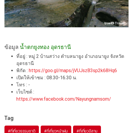
ข้อมูล
น้ำตกยูงทอง อุดรธานี
ที่อยู่ : หมู่ 2 บ้านสว่าง ตำบลนายูง อำเภอนายูง จังหวัด
อุดรธานี
พิกัด :
https://goo.gl/maps/jVUJszB3sp2k68Hq6
เปิดให้เข้าชม : 08.30-16.30 น.
โทร : -
เว็บไซต์ :
https://www.facebook.com/Nayungnamsom/
Tag
#ที่เที่ยวธรรมชาติ
#ที่เที่ยวหน้าฝน
#ที่เที่ยวอีสาน