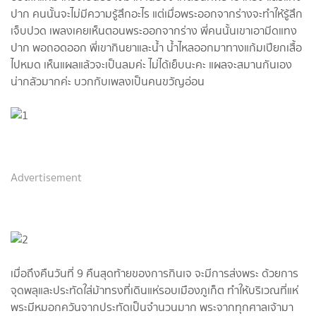
ปาก คนนั้นจะไม่มีความรู้สึกอะไร แต่เมื่อพระออกจากร่างจะทำให้รู้สึก
เจ็บปวด เพลงเคยเห็นตอนพระออกจากร่าง พี่คนนั้นเขาเอามีดแทง
ปาก พอถอดออก พี่เขากินยาและน้ำ น้ำไหลออกมาทางแก้มเปียกเสื้อ
ไปหมด เห็นแผลแล้วจะเป็นลมค่ะ ไม่ได้เย็บนะคะ แผลจะสมานกันเอง
น่ากลัวมากค่ะ บวกกับเพลงเป็นคนขวัญอ่อน
Advertisement
เมื่อถึงคืนวันที่ 9 คืนสุดท้ายของการกินเจ จะมีการส่งพระ ด้วยการ
จุดพลุและประทัดใส่ม้าทรงที่เดินแห่รอบเมืองภูเก็ต ทำให้บริเวณที่แห่
พระมีหมอกควันจากประทัดเป็นจำนวนมาก พระจากทุกศาลเจ้ามา