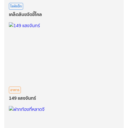
ไลฟ์แฮ็ก
เคล็ดลับขจัดขี้ไคล
อาหาร
149 แสงจันทร์