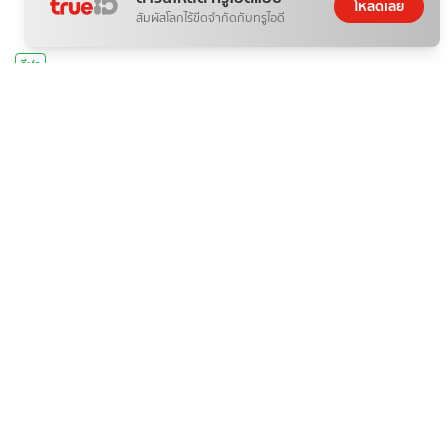
โหลดเลย
สัมผัสโลกไร้ขีดจำกัดกับทรูไอดี
กีฬา
ถ่ายทอดสด ทีมชาติไทย VS เมียนมา ดูบอลสด Asean Cup 2026
08 ส.ค. 2026
กีฬา