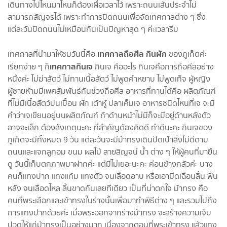
เดินทางไปไหนมาไหนก็ต้องเผื่อเวลาไว้ เพราะถนนเส้นประจำไม่
สามารถสัญจรได้ เพราะทำการปิดถนนเพื่อจัดเทศกาลต่าง ๆ ซึ่ง
แต่ละวันปิดถนนไม่เหมือนกันเป็นปัญหาสุด ๆ ค่ะเวลารีบ
เทศกาลถือศีล กินผัก
เทศกาลที่นำมาให้ชมวันนี้คือ
ของภูเก็ตค่ะ
เทศกาลกินเจ
เรียกง่าย ๆ ก็
กินเจ คืออะไร กินเจคือการถือศีลอย่าง
หนึ่งค่ะ ไม่ฆ่าสัตว์ ไม่ทานเนื้อสัตว์ ไม่พูดคำหยาบ ไม่พูดเท็จ ผู้หญิง
ผู้ชายห้ามมีเพศสัมพันธ์กันช่วงถือศีล อาหารที่ทานได้คือ ผลิตภัณฑ์
ที่ไม่มีเนื้อสัตว์ปนเปื้อน ผัก เต้าหู้ ปลาเค็มเจ อาหารชนิดไหนที่เจ จะมี
คำว่าเจเขียนอยู่บนผลิตภัณฑ์ ถ้าด้านหน้าไม่มีก็จะมีอยู่ด้านหลังตัว
อาจจะเล็ก ต้องสังเกตุนะคะ ที่สำคัญต้องคิดดี ทำดีนะคะ กินเจของ
ภูเก็ตจะมีทั้งหมด 9 วัน แต่ละวันจะมีม้าทรงเดินปัดเป่าสิ่งไม่ดีตาม
ถนนและแจกลูกอม ขนม ผลไม้ สายสิญจน์ น้ำ ต่าง ๆ ให้ผู้คนที่มายืน
ดู วันนี้เก็บตกภาพมาฝากค่ะ แต่มีไม่เยอะนะคะ ค่อนข้างกลัวค่ะ บาง
คนก็แทงปาก แทงแก้ม แทงตัว จนเลือดอาบ หรือเอามีดเฉือนลิ้น ฟัน
หลัง จนเลือดไหล ลิ้นขาดกันเลยทีเดียว เป็นที่น่าตกใจ ม้าทรง คือ
คนที่พระเลือกและเข้าทรงในร่างนั้นเพื่อมาทำพิธีต่าง ๆ และรวมไปถึง
การแทงปากด้วยค่ะ เมื่อพระออกจากร่างม้าทรง จะสร้างความเจ็บ
ปวดให้แก่ม้าทรงเป็นอย่างมาก เนื่องจากตอนที่พระเข้าทรง แล้วแทง