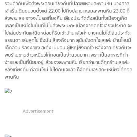
รวมตัวกันเพื่อส่งพระตอนเที่ยงคืนที่ปลายแหลมสะพานหิน บางศาล
เจ้าเริ่มเดินขบวนตั้งแต่ 22.00 ไปถึงปลายแหลมสะพานหิน 23.00 ก็
ส่งพระเลย อาจจะไม่รอเที่ยงคืน เสียงประทัดดังสนั่นทั้งเมืองภูเก็ต
เพลงเป็นหนึ่งในนั้นที่ไม่ไปส่งพระนะคะ เนื่องจากตกใจเสียงประทัด จะ
ไปเล่นประทัดแค่นิดหน่อยก็รีบเข้าบ้านแล้วค่ะ บางคนไม่ได้เล่นประทัด
ธรรมดา เล่นลูกไข่ ซึ่งมันเสียงดังมาก สุนัขยังตกใจเลยค่ะ บ้านไหนมี
เด็กอ่อน ร้องงอแง สะดุ้งแน่นอน ผู้ใหญ่ยังตกใจ หลังจากเที่ยงคืนจะ
พบร้านขายข้าวเหนียวไก่ทอดเป็นจำนวนมาก เพราะเป็นอาหารที่ทำ
ง่ายและเป็นที่นิยมอยู่แล้วของสะพานหิน เรียกว่าขายดีทุกร้านเลยค่ะ
หลังเที่ยงคืน คือวันใหม่ ไม่ได้กินเจแล้ว ก็จัดกันเลยสิคะ เหนียวไก่ทอด
พานหิน
Advertisement