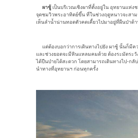
ผาชู้
เป็นบริเวณเชิงผาที่ตั้งอยู่ใน อุทยานแห
จุดชมวิวพระอาทิตย์ขึ้น ที่ในช่วงฤดูหนาวจะสา
เห็นลำน้ำน่านทอดตัวคดเคี้ยวไปมาอยู่ที่ผืนป่าด้า
แต่ต้องบอกว่าการเดินทางไปยัง ผาชู้ นั้นก็มี
และช่วงยอดจะมีหินแหลมคมด้วย ต้องระมัดระวั
ได้ปีนป่ายได้สะดวก โดยสามารถเดินทางไป-กลับได้ 
นำทางที่อุทยานฯ ก่อนทุกครั้ง