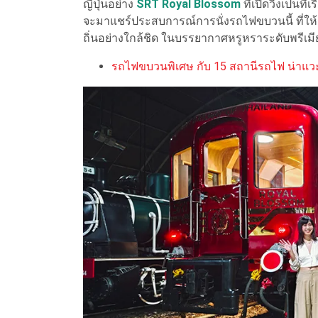
ญี่ปุ่นอย่าง
SRT Royal Blossom
ที่เปิดวิ่งเป็นท
จะมาแชร์ประสบการณ์การนั่งรถไฟขบวนนี้ ที่ใ
ถิ่นอย่างใกล้ชิด ในบรรยากาศหรูหราระดับพรีเม
รถไฟขบวนพิเศษ กับ 15 สถานีรถไฟ น่าแวะชิ