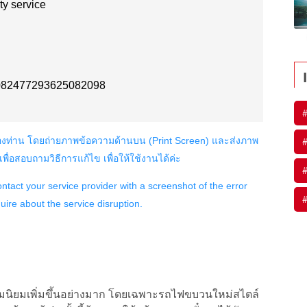
#
#
#
#
ามนิยมเพิ่มขึ้นอย่างมาก โดยเฉพาะรถไฟขบวนใหม่สไตล์