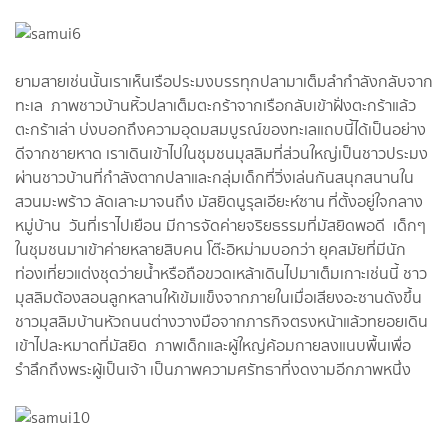
ยามสายเช่นนั้นเราเห็นเรือประมงบรรทุกปลามาเต็มลำกำลังกลับจาก
ทะเล ภาพชาวบ้านหิ้วปลาเต็มตะกร้าจากเรือกลับเข้าฝั่งตะกร้าแล้ว
ตะกร้าเล่า บ่งบอกถึงความอุดมสมบูรณ์ของทะเลแถบนี้ได้เป็นอย่าง
ดีจากชายหาด เราเดินเข้าไปในชุมชนมุสลิมที่ส่วนใหญ่เป็นชาวประมง
ผ่านชาวบ้านที่กำลังตากปลาและกลุ่มเด็กที่วิ่งเล่นกันสนุกสนานใน
สวนมะพร้าว ลัดเลาะมาจนถึง มัสยิดนูรุลเอียะห์ซาน ที่ตั้งอยู่ใจกลาง
หมู่บ้าน วันที่เราไปเยือน มีการจัดค่ายจริยธรรมที่มัสยิดพอดี เด็กๆ
ในชุมชนมาเข้าค่ายหลายสิบคน โต๊ะอิหม่ามบอกว่า ยุคสมัยที่มีนัก
ท่องเที่ยวแต่งชุดว่ายน้ำหรือถือขวดเหล้าเดินไปมาเต็มเกาะเช่นนี้ ชาว
มุสลิมต้องสอนลูกหลานให้เข้มแข็งจากภายในเมื่อเสียงอะซานดังขึ้น
ชาวมุสลิมบ้านหัวถนนต่างวางมือจากภารกิจตรงหน้าแล้วทยอยเดิน
เข้าไปละหมาดที่มัสยิด ภาพเด็กและผู้ใหญ่ค้อมกายลงแนบพื้นเพื่อ
รำลึกถึงพระผู้เป็นเจ้า เป็นภาพความศรัทธาที่งดงามอีกภาพหนึ่ง