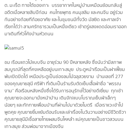
ต. มะเร็ต ทางใต้ของเกาะ บรรยากาศในหมู่บ้านเหมือนย้อนกลับสู่
อดีตเมื่อหลายสิบปีก่อน คนไทยพุทธ คนมุสลิม และคนจีน อยู่ร่วม
กันอย่างถ้อยทีถ้อยอาศัย และในชุมชนมีทั้งวัด มัสยิด และศาลเจ้า
เรียกได้ว่า สามศรัทธารวมเป็นหนึ่งเดียว เช้าตรู่แสงแดดอ่อนเราออก
มาเดินที่หัวโค้งบ้านหัวถนน
ชม เรือนแถวไม้แบบจีน อายุร่วม 90 ปีหลายหลัง ซึ่งนับว่ามีสภาพ
สมบูรณ์ที่สุดที่คงเหลืออยู่บนเกาะสมุย ประตูหน้าเรือนเป็นฝาเฟี้ยม
พับเปิดปิดได้ เหนือประตูเป็นช่องลมไม้ฉลุสวยงาม บ้านเลขที่ 277
ของคุณยายสุนี ศรีฟ้า ที่เดิมเป็นร้านรับตัดเย็บเสื้อผ้าชื่อ “พรรณ
งาม” คือเรือนหลังหนึ่งซึ่งได้รับการอนุรักษ์ไว้อย่างดีเยี่ยม ทุกเช้า
คุณยายจะออกมานั่งหน้าบ้าน เดินจักiแบบโบราณเย็บผ้าเล็กๆ
น้อยๆ และทักทายเพื่อนบ้านที่ผ่านไปมาด้วยไมตรี เมื่อเราแวะเข้าไป
พูดคุย คุณยายยิ้มแย้มต้อนรับและเล่าเรื่องในวันวานอย่างมีชีวิตชีวา
คุณยายสุนีมีเชื้อสายไทยผสมจีนไหหลำ แม่คุณยายเป็นชาวสวนบน
เกาะสมุย ส่วนพ่อมาจากเมืองจีน