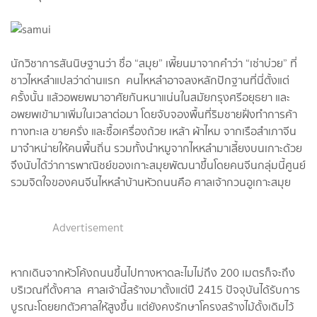
นักวิชาการสันนิษฐานว่า ชื่อ “สมุย” เพี้ยนมาจากคำว่า “เซ่าบ่วย” ที่
ชาวไหหลำแปลว่าด่านแรก คนไหหลำอาจลงหลักปักฐานที่นี่ตั้งแต่
ครั้งนั้น แล้วอพยพมาอาศัยกันหนาแน่นในสมัยกรุงศรีอยุธยา และ
อพยพเข้ามาเพิ่มในเวลาต่อมา โดยจับจองพื้นที่ริมชายฝั่งทำการค้า
ทางทะเล ขายครั่ง และซื้อเครื่องถ้วย เหล้า ผ้าไหม จากเรือสำเภาจีน
มาจำหน่ายให้คนพื้นถิ่น รวมทั้งนำหมูจากไหหลำมาเลี้ยงบนเกาะด้วย
จึงนับได้ว่าการพาณิชย์ของเกาะสมุยพัฒนาขึ้นโดยคนจีนกลุ่มนี้ศูนย์
รวมจิตใจของคนจีนไหหลำบ้านหัวถนนคือ ศาลเจ้ากวนอูเกาะสมุย
Advertisement
หากเดินจากหัวโค้งถนนขึ้นไปทางหาดละไมไม่ถึง 200 เมตรก็จะถึง
บริเวณที่ตั้งศาล ศาลเจ้านี้สร้างมาตั้งแต่ปี 2415 ปัจจุบันได้รับการ
บูรณะโดยยกตัวศาลให้สูงขึ้น แต่ยังคงรักษาโครงสร้างไม้ดั้งเดิมไว้