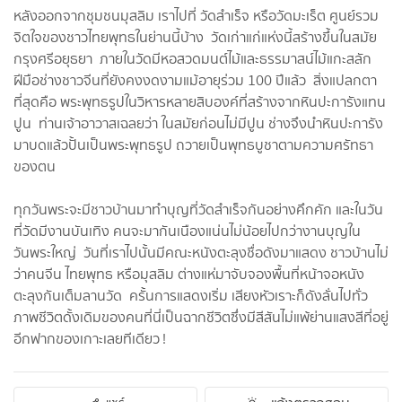
หลังออกจากชุมชนมุสลิม เราไปที่ วัดสำเร็จ หรือวัดมะเร็ต ศูนย์รวม
จิตใจของชาวไทยพุทธในย่านนี้บ้าง วัดเก่าแก่แห่งนี้สร้างขึ้นในสมัย
กรุงศรีอยุธยา ภายในวัดมีหอสวดมนต์ไม้และธรรมาสน์ไม้แกะสลัก
ฝีมือช่างชาวจีนที่ยังคงงดงามแม้อายุร่วม 100 ปีแล้ว สิ่งแปลกตา
ที่สุดคือ พระพุทธรูปในวิหารหลายสิบองค์ที่สร้างจากหินปะการังแทน
ปูน ท่านเจ้าอาวาสเฉลยว่า ในสมัยก่อนไม่มีปูน ช่างจึงนำหินปะการัง
มาบดแล้วปั้นเป็นพระพุทธรูป ถวายเป็นพุทธบูชาตามความศรัทธา
ของตน
ทุกวันพระจะมีชาวบ้านมาทำบุญที่วัดสำเร็จกันอย่างคึกคัก และในวัน
ที่วัดมีงานบันเทิง คนจะมากันเนืองแน่นไม่น้อยไปกว่างานบุญใน
วันพระใหญ่ วันที่เราไปนั้นมีคณะหนังตะลุงชื่อดังมาแสดง ชาวบ้านไม่
ว่าคนจีน ไทยพุทธ หรือมุสลิม ต่างแห่มาจับจองพื้นที่หน้าจอหนัง
ตะลุงกันเต็มลานวัด ครั้นการแสดงเริ่ม เสียงหัวเราะก็ดังลั่นไปทั่ว
ภาพชีวิตดั้งเดิมของคนที่นี่เป็นฉากชีวิตซึ่งมีสีสันไม่แพ้ย่านแสงสีที่อยู่
อีกฟากของเกาะเลยทีเดียว !