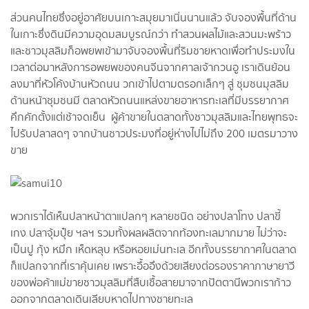
ส่วนคนไทยซึ่งอยู่อาศัยบนเกาะสมุยมาเนิ่นนานแล้ว จับจองพื้นที่ด้าน
ในเกาะซึ่งดินมีความอุดมสมบูรณ์กว่า ทำสวนผลไม้และสวนมะพร้าว
และชาวมุสลิมก็อพยพเข้ามาจับจองพื้นที่ริมชายหาดเพื่อทำประมงใน
เวลาต่อมาหลังการอพยพของคนจีนจากศาลเจ้ากวนอู เราเดินย้อน
ลงมาที่หัวโค้งบ้านหัวถนน วกเข้าไปตามตรอกเล็กๆ สู่ ชุมชนมุสลิม
ด้านหน้าชุมชนมี ตลาดหัวถนนแหล่งขายอาหารทะเลที่มีบรรยากาศ
คึกคักตั้งแต่เช้าจดเย็น ผู้ค้าขายในตลาดทั้งชาวมุสลิมและไทยพุทธจะ
ไปรับปลาสดๆ จากบ้านชาวประมงที่อยู่ห่างไปไม่ถึง 200 เมตรมาวาง
ขาย
พวกเราได้เห็นปลาหน้าตาแปลกๆ หลายชนิด อย่างปลาโทง ปลาขี้
เกง ปลาจุ้มปุ๋ย ฯลฯ รวมทั้งผลผลิตจากท้องทะเลมากมาย ไม่ว่าจะ
เป็นปู กุ้ง หมึก เห็ดหลุบ หรือหอยเม่นทะเล อีกทั้งบรรยากาศในตลาด
ก็แปลกจากที่เราคุ้นเคย เพราะอื้ออึงด้วยเสียงต่อรองราคาภาษายาวี
ของพ่อค้าแม่ขายชาวมุสลิมที่สืบเชื้อสายมาจากปัตตานีพวกเราก้าว
ออกจากตลาดเดินเลียบหาดไปทางชายทะเล