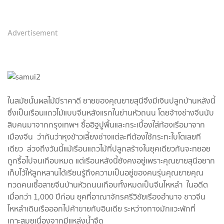
Advertisement
ในสมัยนั้นผลไม้มีราคาดี ยายของคุณยายสุนีจึงมีเงินปลูกบ้านหลังนี้
ซึ่งเป็นเรือนแถวไม้แบบจีนหลังแรกในย่านหัวถนน โดยจ้างช่างจีนนับ
สิบคนมาจากกรุงเทพฯ ซื้ออิฐปูพื้นและกระเบื้องใส่ท้องเรือมาจาก
เมืองจีน ว่ากันว่าหุงข้าวเลี้ยงช่างแต่ละทีต้องใช้กระทะใบโตเลยที
เดียว ล่วงถึงวันนี้แม้เรือนแถวไม้ที่ปลูกสร้างในยุคเดียวกันจะทยอย
ถูกรื้อไปจนเกือบหมด แต่เรือนหลังนี้ยังคงอยู่เพราะคุณยายสุนีอยาก
เก็บไว้ให้ลูกหลานได้เรียนรู้ถึงความเป็นอยู่ของคนรุ่นคุณยายคุณ
ทวดคนเชื้อสายจีนบ้านหัวถนนเกือบทั้งหมดเป็นจีนไหหลำ ในอดีต
เมื่อกว่า 1,000 ปีก่อน ยุคที่อาณาจักรศรีวิชัยเรืองอำนาจ ชาวจีน
ไหหลำเดินเรือออกไปค้าขายกับอินเดีย ระหว่างทางมักแวะพักที่
เกาะสมุยเนื่องจากมีแหล่งน้ำจืด