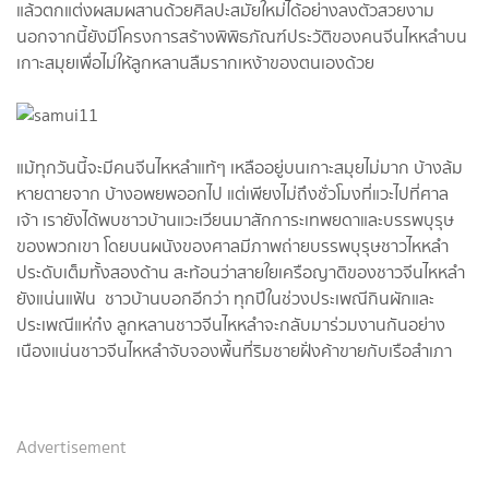
แล้วตกแต่งผสมผสานด้วยศิลปะสมัยใหม่ได้อย่างลงตัวสวยงาม
นอกจากนี้ยังมีโครงการสร้างพิพิธภัณฑ์ประวัติของคนจีนไหหลำบน
เกาะสมุยเพื่อไม่ให้ลูกหลานลืมรากเหง้าของตนเองด้วย
แม้ทุกวันนี้จะมีคนจีนไหหลำแท้ๆ เหลืออยู่บนเกาะสมุยไม่มาก บ้างล้ม
หายตายจาก บ้างอพยพออกไป แต่เพียงไม่ถึงชั่วโมงที่แวะไปที่ศาล
เจ้า เรายังได้พบชาวบ้านแวะเวียนมาสักการะเทพยดาและบรรพบุรุษ
ของพวกเขา โดยบนผนังของศาลมีภาพถ่ายบรรพบุรุษชาวไหหลำ
ประดับเต็มทั้งสองด้าน สะท้อนว่าสายใยเครือญาติของชาวจีนไหหลำ
ยังแน่นแฟ้น ชาวบ้านบอกอีกว่า ทุกปีในช่วงประเพณีกินผักและ
ประเพณีแห่ก๋ง ลูกหลานชาวจีนไหหลำจะกลับมาร่วมงานกันอย่าง
เนืองแน่นชาวจีนไหหลำจับจองพื้นที่ริมชายฝั่งค้าขายกับเรือสำเภา
Advertisement