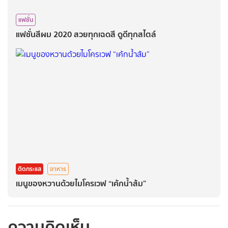
แฟชั่น
แฟชั่นสีผม 2020 สวยทุกเฉดสี ดูดีทุกสไตล์
ติดกระแส
อาหาร
เมนูของหวานด้วยไมโครเวฟ “เค้กน้ำส้ม”
ความคิดเห็น