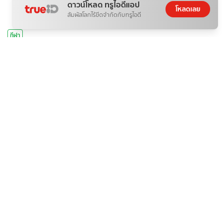
ดาวน์โหลด ทรูไอดีแอป
โหลดเลย
สัมผัสโลกไร้ขีดจำกัดกับทรูไอดี
กีฬา
ดูวอลเลย์บอลหญิงสด ไทย Vs เวียดนาม Sea V League 2026
นัดชิงฯ
BSports8
09 ส.ค. 2026