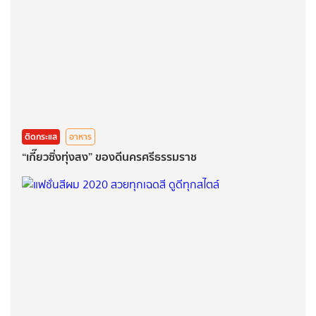
ติดกระแส
อาหาร
“เกี๊ยวซิ่งทุ่งสง” ของดีนครศรีธรรมราช