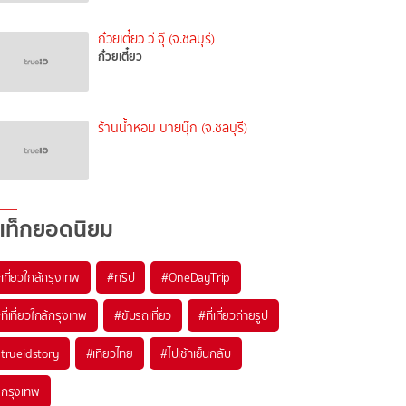
ก๋วยเตี๋ยว วี จุ๊ (จ.ชลบุรี)
ก๋วยเตี๋ยว
ร้านน้ำหอม บายนุ๊ก (จ.ชลบุรี)
แท็กยอดนิยม
เที่ยวใกล้กรุงเทพ
#ทริป
#OneDayTrip
ที่เที่ยวใกล้กรุงเทพ
#ขับรถเที่ยว
#ที่เที่ยวถ่ายรูป
trueidstory
#เที่ยวไทย
#ไปเช้าเย็นกลับ
กรุงเทพ