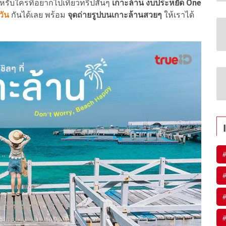
หรับใครที่อยากไปเที่ยวทริปสั้นๆ
เกาะล้าน
งบประหยัด One
วัน
กันได้เลย พร้อม
จุดถ่ายรูปบนเกาะล้านสวยๆ
ให้เราได้
#
#
#
#