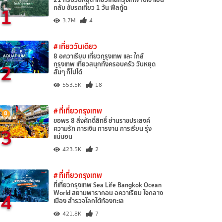
1
กลับ ขับรถเที่ยว 1 วัน ฟีลกู้ด
3.7M
4
# เที่ยววันเดียว
8 อควาเรียม เที่ยวกรุงเทพ และ ใกล้
2
กรุงเทพ เที่ยวสนุกทั้งครอบครัว วันหยุด
สั้นๆ ก็ไปได้
553.5K
18
# ที่เที่ยวกรุงเทพ
ขอพร 8 สิ่งศักดิ์สิทธิ์ ย่านราชประสงค์
3
ความรัก การเงิน การงาน การเรียน รุ่ง
แน่นอน
423.5K
2
# ที่เที่ยวกรุงเทพ
ที่เที่ยวกรุงเทพ Sea Life Bangkok Ocean
4
World สยามพารากอน อควาเรียม ใจกลาง
เมือง สำรวจโลกใต้ท้องทะเล
421.8K
7