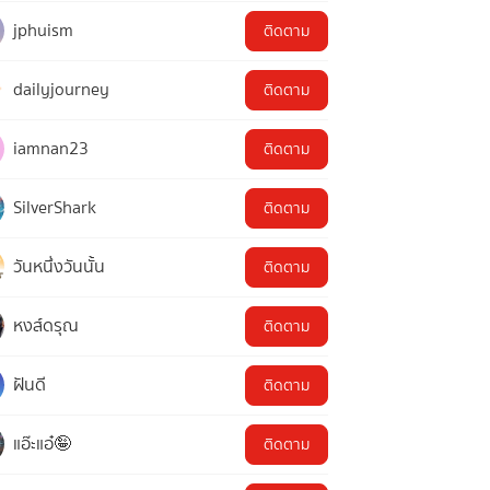
jphuism
ติดตาม
dailyjourney
ติดตาม
iamnan23
ติดตาม
SilverShark
ติดตาม
วันหนึ่งวันนั้น
ติดตาม
หงส์ดรุณ
ติดตาม
ฝันดี
ติดตาม
แอ๊ะแอ๋🤪
ติดตาม