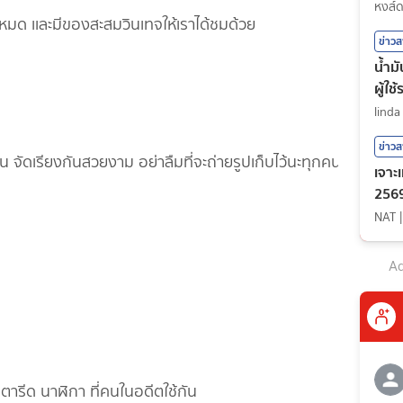
กีฬา
หงส์
หมด เเละมีของสะสมวินเทจให้เราได้ชมด้วย
ข่าว
น้ำม
ผู้ใช
linda
ข่าว
ล่น จัดเรียงกันสวยงาม อย่าลืมที่จะถ่ายรูปเก็บไว้นะทุกคน
เจาะ
2569
NAT
Ad
เตารีด นาฬิกา ที่คนในอดีตใช้กัน