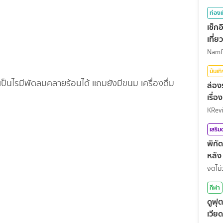
ท่องเ
เช็ก
เที่
บันเท
ม่เป็นไรมีพัดลมคลายร้อนได้ เเถมยังมีขนม เครื่องดื่ม
ส่อง
เรื่
KRev
เสริ
พิกั
หลัง
จิตไม่
กีฬา
ดูฟุ
เวีย