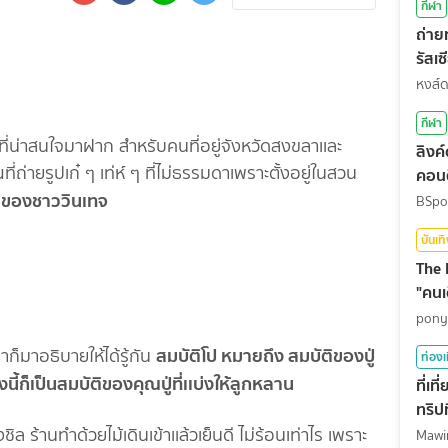
กีฬา
ถ่า
รัสเ
สุดท
หงส์
กีฬา
ม่ที่น่าสนใจมาฝาก สำหรับคนที่อยู่จังหวัดสงขลาเเละ
ลิงค
่ายรูปเก๋ ๆ เท่ห์ ๆ ที่ไม่ธรรมดาเพราะตั้งอยู่ในสวน
คอนต
้าวของชาววินเทจ
BSpo
บันเท
The 
"คนเ
pony
สมบัติโป หมายถึง สมบัติของปู่
าก็มาอธิบายให้ได้รู้กัน
ท่องเ
งนี้ก็เป็นสมบัติของคุณปู่ที่เเบ่งให้ลูกหลาน
ที่เ
ทริปท
ิล ร้านทำด้วยไม้เดินเข้าเเล้วเย็นดี ไม่ร้อนเท่าไร เพราะ