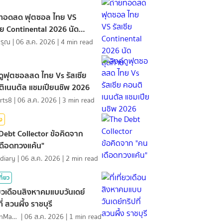
ยทอดสด ฟุตซอล ไทย VS
ซีย Continental 2026 นัด
้าย
ดรุณ
|
06 ส.ค. 2026
|
4
min read
์ดูฟุตซอลสด ไทย Vs รัสเซีย
ิเนนตัล แชมเปียนชิพ 2026
rts8
|
06 ส.ค. 2026
|
3
min read
ิง
Debt Collector ข้อคิดจาก
ดือดทวงแค้น"
diary
|
06 ส.ค. 2026
|
2
min read
ที่ยว
ที่ยวเดือนสิงหาคมแบบวันเดย์
ี่ สวนผึ้ง ราชบุรี
MawinMatravel
|
06 ส.ค. 2026
|
1
min read