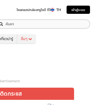
TH
เข้าสู่ระบบ
โหลดแอป
กล่องทรูไอดี ทีวี
เที่ยวน่ารู้
อื่นๆ
vertisement
ติดกระแส