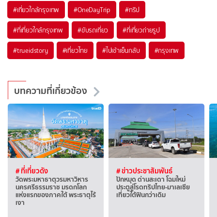
#เที่ยวใกล้กรุงเทพ
#OneDayTrip
#ทริป
#ที่เที่ยวใกล้กรุงเทพ
#ขับรถเที่ยว
#ที่เที่ยวถ่ายรูป
#trueidstory
#เที่ยวไทย
#ไปเช้าเย็นกลับ
#กรุงเทพ
บทความที่เกี่ยวข้อง
# ที่เที่ยวดัง
# ข่าวประชาสัมพันธ์
วัดพระมหาธาตุวรมหาวิหาร
ปักหมุด ด่านสะเดา โฉมใหม่
นครศรีธรรมราช มรดกโลก
ประตูสู่โรดทริปไทย-มาเลเซีย
แห่งแรกของภาคใต้ พระธาตุไร้
เที่ยวใต้ฟินกว่าเดิม
เงา