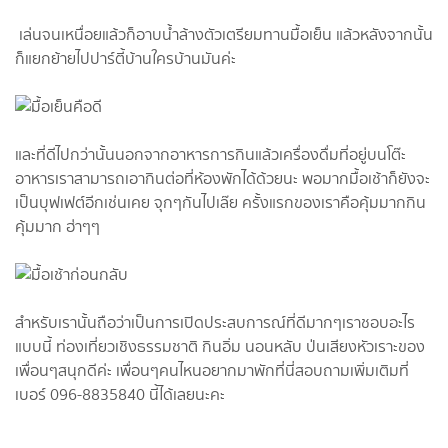
เล่นจนเหนื่อยแล้วก็อาบน้ำล้างตัวเตรียมทานมื้อเย็น แล้วหลังจากนั้น
ก็แยกย้ายไปปาร์ตี้บ้านใครบ้านมันค่ะ
และที่ดีไปกว่านั้นนอกจากอาหารการกินแล้วเครื่องดื่มที่อยู่บนโต๊ะ
อาหารเราสามารถเอากินต่อที่ห้องพักได้ด้วยนะ พอมากมื้อเช้าก็ยังจะ
เป็นบุฟเฟต์อีกเช่นเคย จุกๆกันไปเล๊ย ครั้งแรกของเราคือคุ้มมากกิน
คุ้มมาก ฮ่าๆๆ
สำหรับเรานั้นถือว่าเป็นการเปิดประสบการณ์ที่ดีมากๆเราชอบอะไร
แบบนี้ ท่องเที่ยวเชิงธรรมชาติ กินอิ่ม นอนหลับ ป่นเสียงหัวเราะของ
เพื่อนๆสนุกดีค่ะ เพื่อนๆคนไหนอยากมาพักที่นี่สอบถามเพิ่มเติมที่
เบอร์ 096-8835840 นี้ได้เลยนะคะ