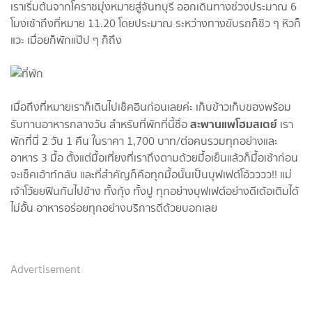
เราเริ่มต้นจากโคราชมุ่งหมายสู่จันทบุรี ออกเดินทางช่วงประมาณ 6
โมงเช้าถึงที่หมาย 11.20 โดยประมาณ ระหว่างทางขับรถก็ชิว ๆ หิวก็
แวะ เมื่อยก็พักแป๊ป ๆ ก็ถึง
เมื่อถึงที่หมายเราก็เดินไปเช็คอินก่อนเลยค่ะ เก็บข้าวเก็บของพร้อม
สะพานแพโฮมสเตย์
รับทานอาหารกลางวัน สำหรับที่พักที่นี้ชื่อ
เรา
พักที่นี่ 2 วัน 1 คืน ในราคา 1,700 บาท/ต่อคนรวมทุกอย่างและ
อาหาร 3 มื้อ ตั้งแต่มื้อเที่ยงที่เราถึงตามด้วยมื้อเย็นแล้วก็มื้อเช้าก่อน
จะเช็คเอ้าท์กลับ และที่สำคัญก็คือทุกมื้อนั้นเป็นบุฟเฟต์โอ้วววว!! แม่
เจ้าโว้ยยฟินกันไปข้าง ทั้งกุ้ง ทั้งปู ทุกอย่างบุฟเฟต์อย่างดีเด้อเติมได้
ไม่อั้น อาหารอร่อยทุกอย่างบริการดีด้วยบอกเลย
Advertisement