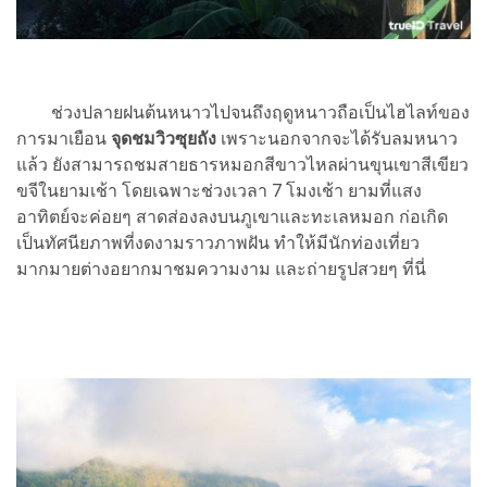
ช่วงปลายฝนต้นหนาวไปจนถึงฤดูหนาวถือเป็นไฮไลท์ของ
การมาเยือน
จุดชมวิวซุยถัง
เพราะนอกจากจะได้รับลมหนาว
แล้ว ยังสามารถชมสายธารหมอกสีขาวไหลผ่านขุนเขาสีเขียว
ขจีในยามเช้า โดยเฉพาะช่วงเวลา 7 โมงเช้า ยามที่แสง
อาทิตย์จะค่อยๆ สาดส่องลงบนภูเขาและทะเลหมอก ก่อเกิด
เป็นทัศนียภาพที่งดงามราวภาพฝัน ทำให้มีนักท่องเที่ยว
มากมายต่างอยากมาชมความงาม และถ่ายรูปสวยๆ ที่นี่