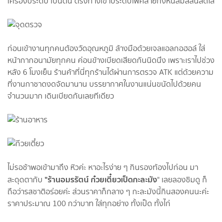
เครื่องประดับ เป็นต้น ตรงทางเข้าประดับไฟคล้ายกังหันลมสีสันสดใส
ก่อนเข้างานทุกคนต้องวัดอุณหภูมิ ล้างมือด้วยเจลแอลกอฮอล์ ใส่
หน้ากากอนามัยทุกคน ค่อนข้างเบียดเสียดกันนิดนึง เพราะเราไปช่วง
หลัง 6 โมงเย็น ร้านค้าที่นี่ทุกร้านได้ผ่านการตรวจ ATK แต่ด้วยความ
ที่งานกาชาดงดจัดมานาน บรรยากาศในงานแน่นขนัดไปด้วยคน
จำนวนมาก เดินเบียดกันเลยทีเดียว
ไม่รอช้าพอเข้ามาถึง หิวค่ะ หาอะไรง่าย ๆ กินรองท้องไปก่อน มา
"ร้านอมรรัตน์ ก๋วยเตี๋ยวเป็ดกะละมัง
สะดุดตากับ
" เลยลองชิมดู ก็
ถือว่ารสชาติอร่อยค่ะ ส่วนราคาก็กลาง ๆ กะละมังนี้กินสองคนนะค่ะ
ราคาประมาณ 100 กว่าบาท ใส่ทุกอย่าง ทั้งเป็ด ทั้งไก่