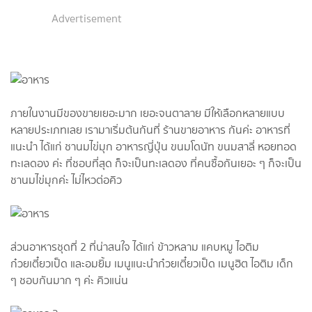
Advertisement
ภายในงานมีของขายเยอะมาก เยอะจนตาลาย มีให้เลือกหลายแบบ
หลายประเภทเลย เรามาเริ่มต้นกันที่ ร้านขายอาหาร กันค่ะ อาหารที่
แนะนำ ได้แก่ ชานมไข่มุก อาหารญี่ปุ่น ขนมโดนัท ขนมสาลี่ หอยทอด
ทะเลดอง ค่ะ ที่ชอบที่สุด ก็จะเป็นทะเลดอง ที่คนซื้อกันเยอะ ๆ ก็จะเป็น
ชานมไข่มุกค่ะ ไม่ไหวต่อคิว
ส่วนอาหารชุดที่ 2 ที่น่าสนใจ ได้แก่ ข้าวหลาม แคบหมู ไอติม
ก๋วยเตี๋ยวเป็ด และอมยิ้ม เมนูแนะนำก๋วยเตี๋ยวเป็ด เมนูฮิต ไอติม เด็ก
ๆ ชอบกันมาก ๆ ค่ะ คิวแน่น