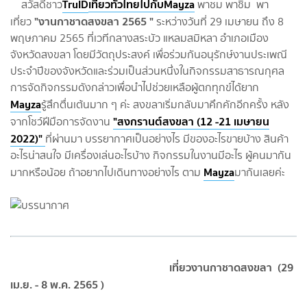
TruID
เที่ยวทั่วไทยไปกับMayza
สวัสดีชาว
พาชม พาชิม พา
"งานกาชาดสงขลา 2565 "
เที่ยว
ระหว่างวันที่ 29 เมษายน ถึง 8
พฤษภาคม 2565 ที่เวทีกลางสระบัว แหลมสมิหลา อำเภอเมือง
จังหวัดสงขลา โดยมีวัตถุประสงค์ เพื่อร่วมกันอนุรักษ์งานประเพณี
ประจำปีของจังหวัดและร่วมเป็นส่วนหนึ่งในกิจกรรมสาธารณกุศล
การจัดกิจกรรมดังกล่าวเพื่อนำไปช่วยเหลือผู้ตกทุกข์ได้ยาก
Mayza
รู้สึกตื่นเต้นมาก ๆ ค่ะ สงขลาเริ่มกลับมาคึกคักอีกครั้ง หลัง
"สงกรานต์สงขลา (12 -21 เมษายน
จากโชว์ฝีมือการจัดงาน
2022)"
ที่ผ่านมา บรรยากาศเป็นอย่างไร มีของอะไรขายบ้าง สินค้า
อะไรน่าสนใจ มีเครื่องเล่นอะไรบ้าง กิจกรรมในงานมีอะไร ผู้คนมากัน
Mayza
มากหรือน้อย ถ้าอยากไปเดินทางอย่างไร ตาม
มากันเลยค่ะ
เที่ยวงานกาชาดสงขลา (29
เม.ย. - 8 พ.ค. 2565 )