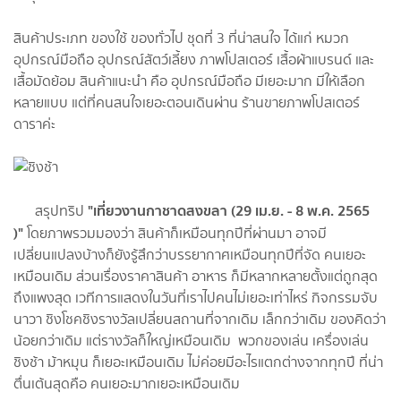
สินค้าประเภท ของใช้ ของทั่วไป ชุดที่ 3 ที่น่าสนใจ ได้แก่ หมวก
อุปกรณ์มือถือ อุปกรณ์สัตว์เลี้ยง ภาพโปสเตอร์ เสื้อผ้าแบรนด์ และ
เสื้อมัดย้อม สินค้าแนะนำ คือ อุปกรณ์มือถือ มีเยอะมาก มีให้เลือก
หลายแบบ แต่ที่คนสนใจเยอะตอนเดินผ่าน ร้านขายภาพโปสเตอร์
ดาราค่ะ
"เที่ยวงานกาชาดสงขลา (29 เม.ย. - 8 พ.ค. 2565
สรุปทริป
)"
โดยภาพรวมมองว่า สินค้าก็เหมือนทุกปีที่ผ่านมา อาจมี
เปลี่ยนแปลงบ้างก็ยังรู้สึกว่าบรรยากาศเหมือนทุกปีที่จัด คนเยอะ
เหมือนเดิม ส่วนเรื่องราคาสินค้า อาหาร ก็มีหลากหลายตั้งแต่ถูกสุด
ถึงแพงสุด เวทีการแสดงในวันที่เราไปคนไม่เยอะเท่าไหร่ กิจกรรมจับ
นาวา ชิงโชคชิงรางวัลเปลี่ยนสถานที่จากเดิม เล็กกว่าเดิม ของคิดว่า
น้อยกว่าเดิม แต่รางวัลก็ใหญ่เหมือนเดิม พวกของเล่น เครื่องเล่น
ชิงช้า ม้าหมุน ก็เยอะเหมือนเดิม ไม่ค่อยมีอะไรแตกต่างจากทุกปี ที่น่า
ตื่นเต้นสุดคือ คนเยอะมากเยอะเหมือนเดิม