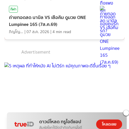
กีฬา
ถ่ายทอดสด นาบิล VS เสือคิม ดูมวย ONE
Lumpinee 165 (7ส.ค.69)
ภิญโญ ส่องแสง
|
07 ส.ค. 2026
|
4
min read
Advertisement
ดาวน์โหลด ทรูไอดีแอป
โหลดเลย
สัมผัสโลกไร้ขีดจำกัดกับทรูไอดี