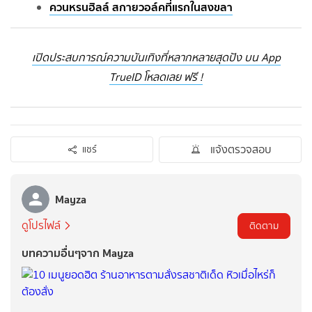
ควนหรนฮิลล์ สกายวอล์คที่แรกในสงขลา
เปิดประสบการณ์ความบันเทิงที่หลากหลายสุดปัง บน App
TrueID โหลดเลย ฟรี !
แจ้งตรวจสอบ
แชร์
Mayza
ดูโปรไฟล์
ติดตาม
บทความอื่นๆจาก Mayza