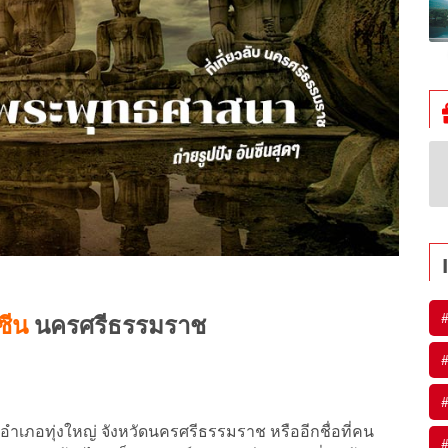
#
ซีน
นครศรีธรรมราช
#
#
อำเภอทุ่งใหญ่ จังหวัดนครศรีธรรมราช หรืออีกชื่อที่คน
#