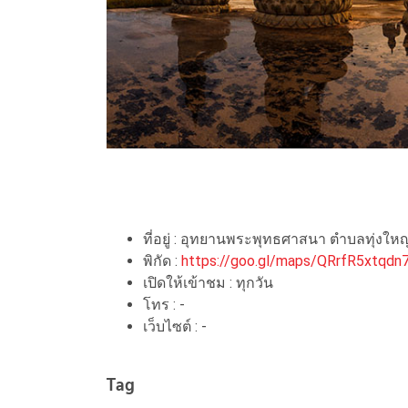
ที่อยู่ : อุทยานพระพุทธศาสนา ตำบลทุ่งให
พิกัด :
https://goo.gl/maps/QRrfR5xtqdn
เปิดให้เข้าชม : ทุกวัน
โทร : -
เว็บไซต์ : -
Tag