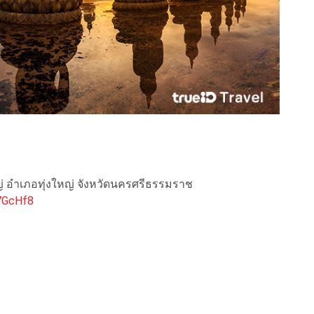
ญ่ อำเภอทุ่งใหญ่ จังหวัดนครศรีธรรมราช
7GcHf8