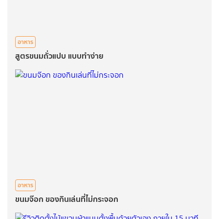
อาหาร
สูตรขนมถั่วแปบ แบบทำง่าย
อาหาร
ขนมจ๊อก ของกินเล่นที่ไม่กระจอก