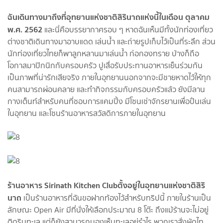
ฉันเดินทางมาถึงที่อุทยานแห่งชาติสิรินาถแห่งนี้ในเดือน ตุลาคม
พ.ศ. 2562
และนี่คือบรรยากาศรอบ ๆ หาด
ฉันเห็นมีทั้งนักท่องเที่ยว
ต่างชาติเดินทางมาอาบแดด เล่นน้ำ และถ่ายรูปเก็บไว้เป็นที่ระลึก ส่วน
นักท่องเที่ยวไทยก็พาลูกหลานมาเล่นน้ำ ก่อกองทราย บ้างก็ถือ
โอกาสมาปิกนิกกับครอบครัว ปูเสื่อรับประทานอาหารเย็นร่วมกัน
เป็นภาพที่น่ารักเสียจริง ภายในอุทยานนอกจากจะมีชายหาดไว้ให้ทุก
คนสามารถผ่อนคลาย และทำกิจกรรมกับครอบครัวแล้ว ยังมีลาน
กางเต็นท์สำหรับคนที่ชอบการแคมปิ้ง มีโซนเช่าจักรยานเพื่อปั่นเล่น
ในอุทยาน และโซนร้านอาหารสวัสดิการภายในอุทยาน
ร้านอาหาร Sirinath Kitchen Club
ตั้งอยู่ในอุทยานแห่งชาติสิริ
นาถ
เป็นร้านอาหารที่ฉันขอฝากท้องไว้สำหรับทริปนี้ ภายในร้านเป็น
ลักษณะ Open Air มีที่นั่งให้เลือกประมาณ 8 โต๊ะ ถึงแม้ร้านจะไม่อยู่
ติดริมทะเล แต่ก็ยังสามารถมองเห็นทะเลอยู่รำไร พวกเราสั่งผัดไท