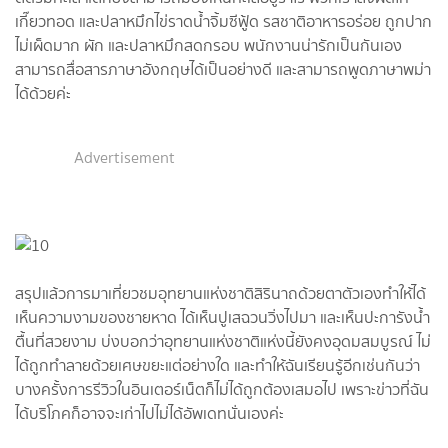
เกี๊ยวทอด และปลาหมึกไข่ราดน้ำจิ้มซีฟู้ด รสชาติอาหารอร่อย ถูกปาก
ไม่เผ็ดมาก ผัก และปลาหมึกสดกรอบ พนักงานน่ารักเป็นกันเอง
สามารถสื่อสารภาษาอังกฤษได้เป็นอย่างดี และสามารถพูดภาษาพม่า
ได้ด้วยค่ะ
Advertisement
สรุปแล้วการมาเที่ยวชมอุทยานแห่งชาติสิรินาถด้วยตาตัวเองทำให้ได้
เห็นความงามของชายหาด ได้เห็นปูเสฉวนวิ่งไปมา และเห็นปะการังน้ำ
ตื้นที่สวยงาม บ่งบอกว่าอุทยานแห่งชาติแห่งนี้ยังคงอุดมสมบูรณ์ ไม่
ได้ถูกทำลายด้วยเศษขยะแต่อย่างใด และทำให้ฉันเรียนรู้อีกเช่นกันว่า
บางครั้งการรีวิวในอินเตอร์เน็ตก็ไม่ได้ถูกต้องเสมอไป เพราะข่าวที่ฉัน
ได้บริโภคก็อาจจะเก่าไปไม่ได้อัพเดทนั่นเองค่ะ