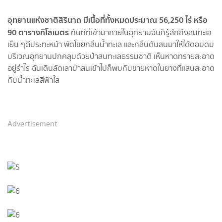
อุทยานแห่งชาติสิรินาถ มีเนื้อที่ทั้งหมดประมาณ 56,250 ไร่ หรือ
90 ตารางกิโลเมตร
ทันทีที่เข้ามาภายในอุทยานฉันก็รู้สึกถึงลมทะเล
เย็น ๆตีประทะหน้า พัดโชยกลิ่นน้ำทะเล และกลิ่นต้นสนมาให้ได้ดอมดม
บริเวณอุทยานปกคลุมด้วยป่าสนทะเลธรรมชาติ เห็นหาดทรายสะอาด
อยู่รำไร ฉันเดินลัดเลาป่าสนเข้าไปก็พบกับชายหาดในยางที่แสนสะอาด
กับน้ำทะเลสีฟ้าใส
Advertisement