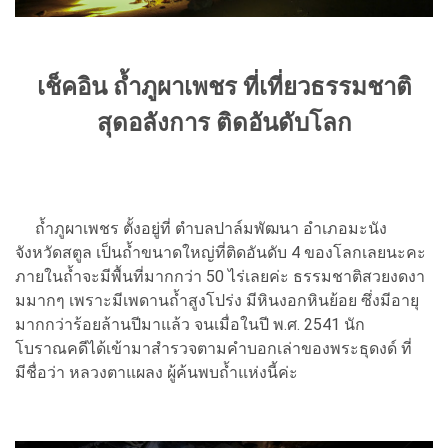
เช็คอิน ถ้ำภูผาเพชร ที่เที่ยวธรรมชาติ
สุดอลังการ ติดอันดับโลก
ถ้ำภูผาเพชร ตั้งอยู่ที่ ตำบลปาล์มพัฒนา อำเภอมะนัง
จังหวัดสตูล เป็นถ้ำขนาดใหญ่ที่ติดอันดับ 4 ของโลกเลยนะคะ
ภายในถ้ำจะมีพื้นที่มากกว่า 50 ไร่เลยค่ะ ธรรมชาติสวยงดงา
มมากๆ เพราะมีเพดานถ้ำสูงโปร่ง มีหินงอกหินย้อย ซึ่งมีอายุ
มากกว่าร้อยล้านปีมาแล้ว จนเมื่อในปี พ.ศ. 2541 นัก
โบราณคดีได้เข้ามาสำรวจตามคำบอกเล่าของพระธุดงด์ ที่
มีชื่อว่า หลวงตาแผลง ผู้ค้นพบถ้ำแห่งนี้ค่ะ