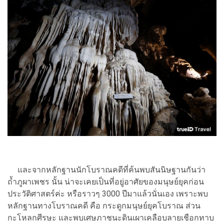
และจากหลักฐานนักโบราณคดีที่ค้นพบสันนิษฐานกันว่า
ถ้ำภูผาเพชร นั้น น่าจะเคยเป็นที่อยู่อาศัยของมนุษย์ยุคก่อน
ประวัติศาสตร์ค่ะ หรือราวๆ 3000 ปีมาแล้วนั่นเอง เพราะพบ
หลักฐานทางโบราณคดี คือ กระดูกมนุษย์ยุคโบราณ ส่วน
กะโหลกศีรษะ และพบเศษภาชนะดินเผาเคลือบลายเชือกทาบ