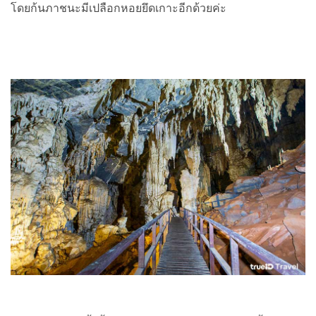
โดยก้นภาชนะมีเปลือกหอยยึดเกาะอีกด้วยค่ะ