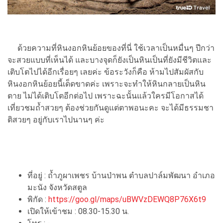
ด้วยความที่หินงอกหินย้อยของที่นี่ ใช้เวลาเป็นหมื่นๆ ปีกว่า
จะสวยแบบที่เห็นได้ และบางจุดก็ยังเป็นหินเป็นที่ยังมีชีวิตและ
เติบโตไปได้อีกเรื่อยๆ เลยค่ะ ข้อระวังก็คือ ห้ามไปสัมผัสกับ
หินงอกหินย้อยนี้เด็ดขาดค่ะ เพราะจะทำให้หินกลายเป็นหิน
ตาย ไม่ได้เติบโตอีกต่อไป เพราะฉะนั้นแล้วใครมีโอกาสได้
เที่ยวชมถ้ำสวยๆ ต้องช่วยกันดูแต่ตาพอนะคะ จะได้มีธรรมชา
ติสวยๆ อยู่กับเราไปนานๆ ค่ะ
ที่อยู่ : ถ้ำภูผาเพชร บ้านป่าพน ตำบลปาล์มพัฒนา อำเภอ
มะนัง จังหวัดสตูล
พิกัด :
https://goo.gl/maps/uBWVzDEWQ8P76X6t9
เปิดให้เข้าชม : 08.30-15.30 น.