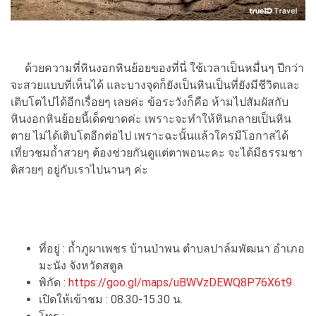
ด้วยความที่หินงอกหินย้อยของที่นี่ ใช้เวลาเป็นหมื่นๆ ปีกว่า
จะสวยแบบที่เห็นได้ และบางจุดก็ยังเป็นหินเป็นที่ยังมีชีวิตและ
เติบโตไปได้อีกเรื่อยๆ เลยค่ะ ข้อระวังก็คือ ห้ามไปสัมผัสกับ
หินงอกหินย้อยนี้เด็ดขาดค่ะ เพราะจะทำให้หินกลายเป็นหิน
ตาย ไม่ได้เติบโตอีกต่อไป เพราะฉะนั้นแล้วใครมีโอกาสได้
เที่ยวชมถ้ำสวยๆ ต้องช่วยกันดูแต่ตาพอนะคะ จะได้มีธรรมชา
ติสวยๆ อยู่กับเราไปนานๆ ค่ะ
ที่อยู่ : ถ้ำภูผาเพชร บ้านป่าพน ตำบลปาล์มพัฒนา อำเภอ
มะนัง จังหวัดสตูล
พิกัด :
https://goo.gl/maps/uBWVzDEWQ8P76X6t9
เปิดให้เข้าชม : 08.30-15.30 น.