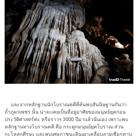
และจากหลักฐานนักโบราณคดีที่ค้นพบสันนิษฐานกันว่า
ถ้ำภูผาเพชร นั้น น่าจะเคยเป็นที่อยู่อาศัยของมนุษย์ยุคก่อน
ประวัติศาสตร์ค่ะ หรือราวๆ 3000 ปีมาแล้วนั่นเอง เพราะพบ
หลักฐานทางโบราณคดี คือ กระดูกมนุษย์ยุคโบราณ ส่วน
กะโหลกศีรษะ และพบเศษภาชนะดินเผาเคลือบลายเชือกทาบ