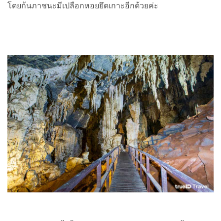
โดยก้นภาชนะมีเปลือกหอยยึดเกาะอีกด้วยค่ะ