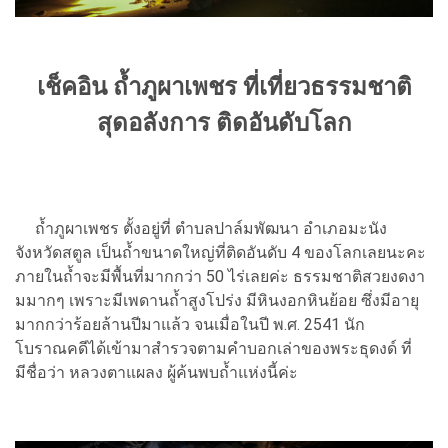
เช็คอิน ถ้ำภูผาเพชร ที่เที่ยวธรรมชาติ
สุดอลังการ ติดอันดับโลก
ถ้ำภูผาเพชร ตั้งอยู่ที่ ตำบลปาล์มพัฒนา อำเภอมะนัง
จังหวัดสตูล เป็นถ้ำขนาดใหญ่ที่ติดอันดับ 4 ของโลกเลยนะคะ
ภายในถ้ำจะมีพื้นที่มากกว่า 50 ไร่เลยค่ะ ธรรมชาติสวยงดงา
มมากๆ เพราะมีเพดานถ้ำสูงโปร่ง มีหินงอกหินย้อย ซึ่งมีอายุ
มากกว่าร้อยล้านปีมาแล้ว จนเมื่อในปี พ.ศ. 2541 นัก
โบราณคดีได้เข้ามาสำรวจตามคำบอกเล่าของพระธุดงด์ ที่
มีชื่อว่า หลวงตาแผลง ผู้ค้นพบถ้ำแห่งนี้ค่ะ