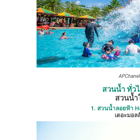
APChanel 
สวนน้ำ ทั่วไ
สวนน้ำใ
1. สวนน้ำลอยฟ้า Ha
เดอะมอลล์