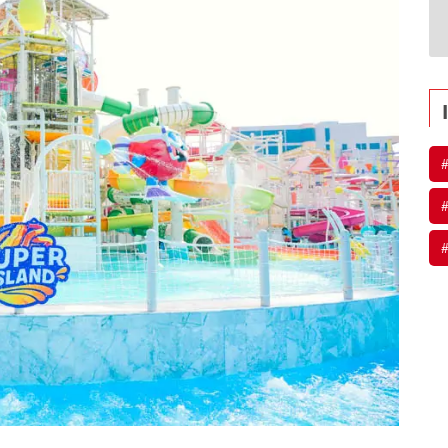
#
#
#