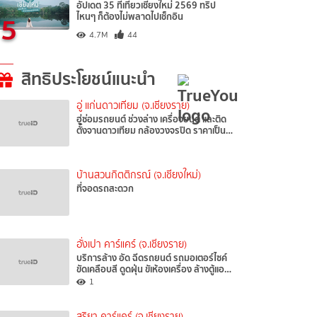
อัปเดต 35 ที่เที่ยวเชียงใหม่ 2569 ทริป
5
ไหนๆ ก็ต้องไม่พลาดไปเช็กอิน
4.7M
44
สิทธิประโยชน์แนะนำ
อู่ แก่นดาวเทียม (จ.เชียงราย)
ฮู่ซ่อมรถยนต์ ช่วงล่าง เครื่องยนต์ และติด
ตั้งจานดาวเทียม กล้องวงจรปิด ราคาเป็น…
บ้านสวนกิตติกรณ์ (จ.เชียงใหม่)
ที่จอดรถสะดวก
อั่งเปา คาร์แคร์ (จ.เชียงราย)
บริการล้าง อัด ฉีดรถยนต์ รถมอเตอร์ไซค์
ขัดเคลือบสี ดูดฝุ่น ขัเห้องเครื่อง ล้างตู้แอ…
1
สุริยา คาร์แคร์ (จ.เชียงราย)