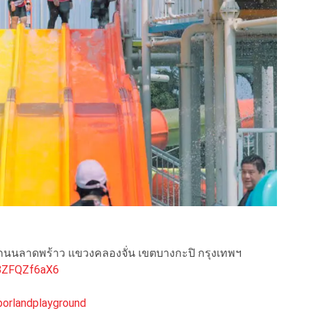
ะปิ ถนนลาดพร้าว แขวงคลองจั่น เขตบางกะปิ กรุงเทพฯ
S8ZFQZf6aX6
orlandplayground