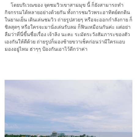
โดยบริเวณของ จุดชมวิวเขาสามมุข นี้ ก็ยังสามารถทำ
กิจกรรมได้หลายอย่างด้วยกัน ทั้งการชมวิวพระอาทิตย์ตกดิน
ในยามเย็น เดินเล่นชมวิว ถ่ายรูปสวยๆ หรือจะออกกำลังกาย ก็
ชิลสุดๆ หรือใครจะมานั่งเล่นรับลม ก็ฟินเหมือนกันค่ะ แต่อย่า
ลืมว่าที่นี่ขึ้นชื่อเรื่อง เจ้าลิง นะคะ ระมัดระวังสัมภาระของตัว
เองกันให้ดีด้วย ถ่ายรูปก็มองซ้ายขวาเช็คก่อนว่ามีใครแอบ
มองอยู่ไหม ฮ่าๆๆ ป้องกันเอาไว้ดีกว่าค่า