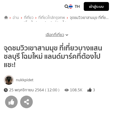
TH
เข้าสู่ระบบ
อ่าน
ที่เที่ยว
ที่เที่ยวใกล้กรุงเทพ
จุดชมวิวเขาสามมุข ที่เที่ยว
บางแสน ชลบุรี โฉมใหม่ แลนด์มาร์คที่ต้องไปแชะ!
เลือกที่เที่ยว
จุดชมวิวเขาสามมุข ที่เที่ยวบางแสน
ชลบุรี โฉมใหม่ แลนด์มาร์คที่ต้องไป
แชะ!
nukkpidet
25 พฤศจิกายน 2564 ( 12:00 )
108.5K
3