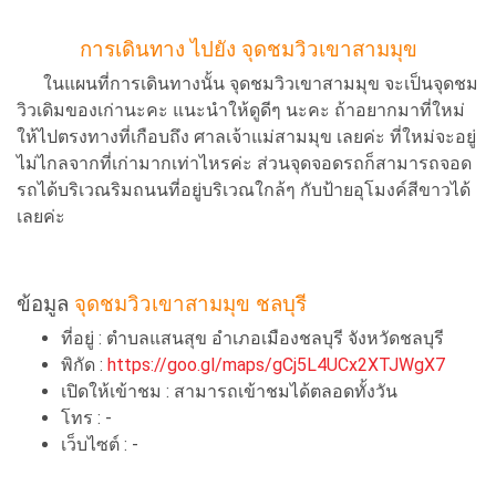
การเดินทาง ไปยัง จุดชมวิวเขาสามมุข
ในแผนที่การเดินทางนั้น จุดชมวิวเขาสามมุข จะเป็นจุดชม
วิวเดิมของเก่านะคะ แนะนำให้ดูดีๆ นะคะ ถ้าอยากมาที่ใหม่
ให้ไปตรงทางที่เกือบถึง ศาลเจ้าแม่สามมุข เลยค่ะ ที่ใหม่จะอยู่
ไม่ไกลจากที่เก่ามากเท่าไหรค่ะ ส่วนจุดจอดรถก็สามารถจอด
รถได้บริเวณริมถนนที่อยู่บริเวณใกล้ๆ กับป้ายอุโมงค์สีขาวได้
เลยค่ะ
ข้อมูล
จุดชมวิวเขาสามมุข ชลบุรี
ที่อยู่ : ตำบลแสนสุข อำเภอเมืองชลบุรี จังหวัดชลบุรี
พิกัด :
https://goo.gl/maps/gCj5L4UCx2XTJWgX7
เปิดให้เข้าชม : สามารถเข้าชมได้ตลอดทั้งวัน
โทร : -
เว็บไซต์ : -