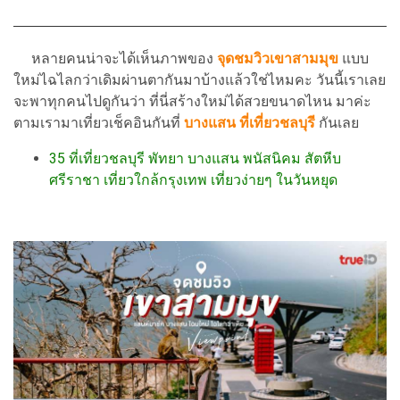
หลายคนน่าจะได้เห็นภาพของ
จุดชมวิวเขาสามมุข
แบบ
ใหม่ไฉไลกว่าเดิมผ่านตากันมาบ้างแล้วใช่ไหมคะ วันนี้เราเลย
จะพาทุกคนไปดูกันว่า ที่นี่สร้างใหม่ได้สวยขนาดไหน มาค่ะ
ตามเรามาเที่ยวเช็คอินกันที่
บางแสน
ที่เที่ยวชลบุรี
กันเลย
35 ที่เที่ยวชลบุรี พัทยา บางแสน พนัสนิคม สัตหีบ
ศรีราชา เที่ยวใกล้กรุงเทพ เที่ยวง่ายๆ ในวันหยุด