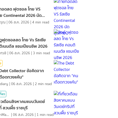
ยทอดสด ฟุตซอล ไทย VS
ซีย Continental 2026 นัด
้าย
ดรุณ
|
06 ส.ค. 2026
|
4
min read
์ดูฟุตซอลสด ไทย Vs รัสเซีย
ิเนนตัล แชมเปียนชิพ 2026
rts8
|
06 ส.ค. 2026
|
3
min read
ิง
Debt Collector ข้อคิดจาก
ดือดทวงแค้น"
diary
|
06 ส.ค. 2026
|
2
min read
ที่ยว
ที่ยวเดือนสิงหาคมแบบวันเดย์
ี่ สวนผึ้ง ราชบุรี
MawinMatravel
|
06 ส.ค. 2026
|
1
min read