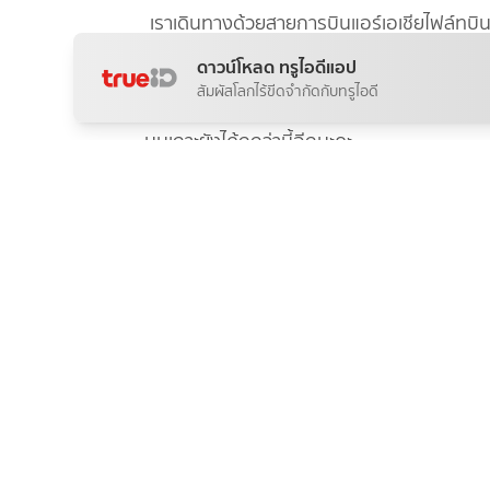
เราเดินทางด้วยสายการบินแอร์เอเชียไฟล์ทบินเช้
เตอร์ในสนามบินเลยค่ะ(วิธีนี้หากช่วงเทศกา
ดาวน์โหลด ทรูไอดีแอป
หาดใหญ่ไปลงที่ท่าเรือปากบาราใช้เวลาราวๆ 1.45
สัมผัสโลกไร้ขีดจำกัดกับทรูไอดี
กันนะคะ ค่ารถเรือได้มาในราคาไป-กลับ 1300
บนเกาะยังได้ถูกว่านี้อีกนะคะ
การเดินทางจากท่าเรือปากบาราไปเกาะหลีเป๊ะใ
เพราะมีแต่ทะเล หลับแล้วหลับอีก
ถึงเกาะหลีเป๊ะเราขึ้นเรือกันที่หาดพัทยานะคะ แ
แจ้งรอบเรือที่มาถึงเกาะกับ จนท รีสอร์ทไว้ด้