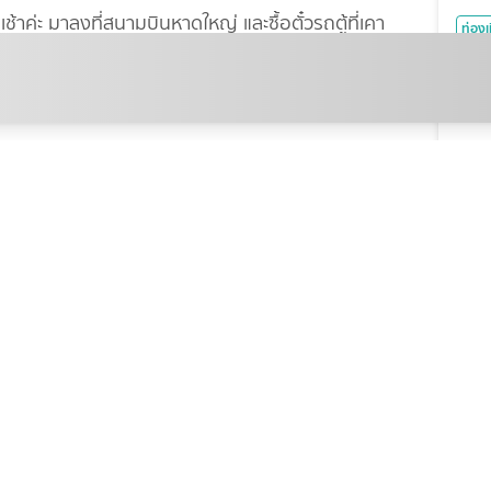
าค่ะ มาลงที่สนามบินหาดใหญ่ และซื้อตั๋วรถตู้ที่เคา
ท่องเ
ลไม่แนะนำเพราะจะหารถลำบาก) เราเดินทางจากสนามบิน
เช็ก
 ชม ค่ะ และไปยืนต่อคิวเช็คอินที่เคาเตอร์เรือที่จอง
เที่
/ท่านค่ะ ***กระซิบ หากจองช่วงโปรของรีสอร์ทต่างๆ
บันเท
ส่อง
เรื่
KRev
ช้เวลาประมาณ 1.30 ชม ค่ะ ไม่นานก็เหมือนนานนะคะ
เสริ
พิกั
หลัง
จิตไม่
ล้วทางรีสอร์ทที่เราจองที่พักไว้จะมารอรับ แต่เราก็ต้อง
กีฬา
วยนะคะ
ดูฟุ
เวีย