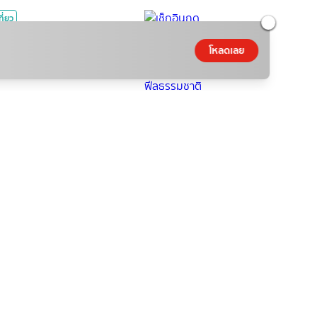
ที่ยว
อินฤดูฝน Green Season ที่
โหลดเลย
ยวเดือนสิงหาคม ฟีลธรรมชาติ
NamfahPhupha
|
06 ส.ค. 2026
|
4
min read
ิง
รายการใหม่ True Haunt
องเล่า คืนหลอน
iew
|
06 ส.ค. 2026
|
2
min read
มดวง
ดขอพรเรื่องความรัก ครึ่งปี
 2569
ว่าง
|
06 ส.ค. 2026
|
3
min read
ตซอลสด Continental 2026
ดนาม พบ ไทย ถ่ายทอดสด