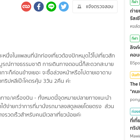
กีฬา
แจ้งตรวจสอบ
ถ่า
รัสเ
สุดท
หงส์
กีฬา
ลิงค
คอนต
าะหนึ่งในแพลนที่นักท่องเที่ยวต้องปักหมุดไว้ไปเที่ยวสัก
BSpo
ดมสมบูรณ์ทางธรรมชาติ การเดินทางตอนนี้ก็สะดวกสะบาย
ปเกาะก็ค่อนข้างเยอะ จะซื้อล่วงหน้าหรือไปตายเอาดาบ
บันเท
ิวทริปหลีเป๊ะโคตรคุ้ม 3วัน 2คืน ค่ะ
The 
"คนเ
ง/เครื่องบิน - ทั้งหมดนี้จุดหมายปลายทางแนะนำ
pony
าได้ง่ายกว่าการที่มานั่งรถมาลงสตูลเลยโดยตรง ส่วน
ท่องเ
้างรวดเร็วสำหรับคนมีเวลาเที่ยวน้อยค่ะ
ที่เ
ทริปท