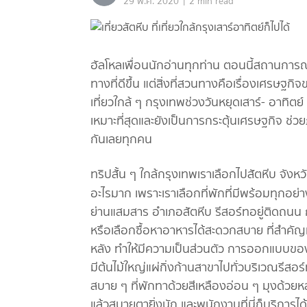
|
29 พ.ค. 2020
2 min read
ฮัลโหลเพื่อนนักอ่านทุกท่าน ตอนนี้สถานการณ์
ทางที่ดีขึ้น แต่สิ่งที่สวนทางคือเรื่องเศรษฐ
เที่ยวใกล้ ๆ กรุงเทพช่วงวันหยุดเสาร์- อาทิต
เหมาะที่สุดและยังเป็นการกระตุ้นเศรษฐกิจ ช่
กันเลยทุกคน
ทริปสั้น ๆ ใกล้กรุงเทพเราเลือกไปสัตหีบ จังหวั
อะไรมาก เพราะเราเลือกที่พักที่มีพร้อมทุกอย่าง 
ย่านแสมสาร อำเภอสัตหีบ รีสอร์ทอยู่ติดถนน
หรือเลือกซื้อหาอาหารได้สะดวกสบาย ที่สำคัญที
หลัง ทำให้มีความเป็นส่วนตัว การออกแบบของท
มีต้นไม้ใหญ่แผ่กิ่งก้านสาขาไปทั่วบริเวณรีสอร์
สบาย ๆ ที่พักทาด้วยสีเหลืองอ่อน ๆ มุงด้ว
แล้วสบายตายิ่งนัก และพนักงานที่นี่ก็บริการได