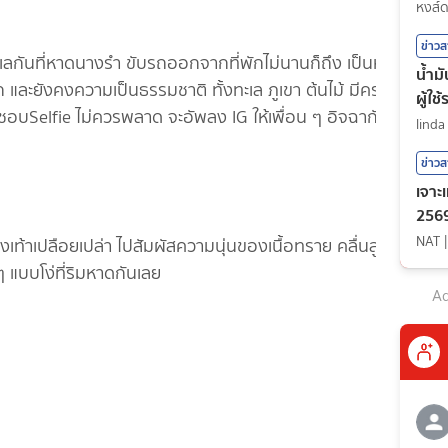
กีฬา
หงส์
ข่าว
เลกันที่หาดนางรำ ขับรถออกจากที่พักไม่นานก็ถึง เป็นหาด
น้ำม
าก และยังคงความเป็นธรรมชาติ ทั้งทะเล ภูเขา ต้นไม้ มีครบจบ
ผู้ใช
ที่ชอบSelfie ไม่ควรพลาด จะอัพลง IG ให้เพื่อน ๆ อิจฉากัน
linda
ข่าว
เจาะ
2569
NAT
ท้าเปลือยเปล่า ไปสัมผัสความนุ่นของเนื้อทราย คลื่นลูก
 ๆ แบบโง่ที่ริมหาดกันเลย
Ad