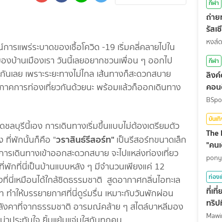
กีฬา
ถ่า
รัสเ
สุดท
หงส์
การแพร่ระบาดของเชื้อโควิด -19 เริ่มคลี่คลายไปใน
กิจของบ้านเมืองเรา วันนี้เลยอยากชวนเพื่อน ๆ ออกไป
กีฬา
ย์ กันเลย เพราะระยะทางไม่ไกล เส้นทางก็สะดวกสบาย
ลิงค
คอนต
วยภาคการท่องเที่ยวกันด้วยนะ พร้อมแล้วก็ออกเดินทาง
BSpo
บันเท
ดชลบุรีนี้เอง การเดินทางเริ่มขึ้นแบบไม่ต้องเตรียมตัว
The 
วราสินธ์รีสอร์ท"
ที่พักนั้นก็คือ "
เป็นรีสอร์ทขนาดเล็ก
"คนเ
 การเดินทางเข้าออกสะดวกสบาย จะไปแหล่งท่องเที่ยว
pony
่พักที่นี่เป็นบ้านแบบหลัง ๆ มีจำนวนเพียงแค่ 12
ท่องเ
ี่นี่เหมือนได้ใกล้ชิดธรรมชาติ สูดอากาศกลิ่นไอทะเล
ที่เ
ท ทำให้บรรยายกาศที่นี่ดูร่มรื่น เหมาะกับวันพักผ่อน
ทริปท
ยหลังคาที่จากธรรมชาติ อารมณ์คล้าย ๆ สไตล์บาหลีมอง
้น่าประทับใจ ยิ้มแย้มแจ่มใสกันทุกคน