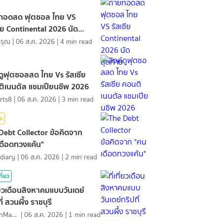
ยทอดสด ฟุตซอล ไทย VS
ซีย Continental 2026 นัด
้าย
ดรุณ
|
06 ส.ค. 2026
|
4
min read
์ดูฟุตซอลสด ไทย Vs รัสเซีย
ิเนนตัล แชมเปียนชิพ 2026
rts8
|
06 ส.ค. 2026
|
3
min read
ิง
Debt Collector ข้อคิดจาก
ดือดทวงแค้น"
diary
|
06 ส.ค. 2026
|
2
min read
ที่ยว
ที่ยวเดือนสิงหาคมแบบวันเดย์
ี่ สวนผึ้ง ราชบุรี
MawinMatravel
|
06 ส.ค. 2026
|
1
min read