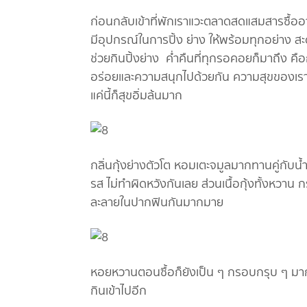
ก่อนกลับเข้าที่พักเราแวะตลาดสดแสมสารซื้ออา
มีอุปกรณ์ในการปิ้ง ย่าง ให้พร้อมทุกอย่าง ส
ช่วยกินปิ้งย่าง ค่ำคืนที่ทุกรอคอยก็มาถึง ค
อร่อยและความสนุกไปด้วยกัน ความสุขของเรา
แค่นี้ก็สุขอิ่มล้นมาก
กลิ่นกุ้งย่างตัวโต หอมเตะจมูลมากทานคู่กับน้ำจ
รส ไม่ทำผิดหวังกันเลย ส่วนเนื้อกุ้งทั้งหวาน กร
ละลายในปากฟินกันมากมาย
หอยหวานตอนซื้อก็ยังเป็น ๆ กรอบกรุบ ๆ มาก ห
กินเข้าไปอีก