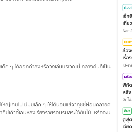
ท่องเ
เช็ก
เที่
บันเท
ส่อง
เรื่
KRev
เด็ก ๆ ได้ออกกำลังหรือวิ่งเล่นบริเวณนี้ กลางคืนก็เป็นลาน
เสริ
พิกั
หลัง
จิตไม่
ม่ใหญ่เกินไป มีมุมเล็ก ๆ ให้ได้นอนแช่จากุซซี่ผ่อนคลายความ
กีฬา
ำก็มีเก้าอี้เอนหลังเรียงรายรอบริมสระใต้ต้นไม้ หรือจะนอน
ดูฟุ
เวีย