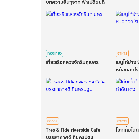
บทความอื่นๆจาก ฟ้าเปลี่ยนสี
ท่องเที่ยว
อาหาร
เที่ยวเรือหลวงจักรีนฤเบศร
เมนูไก่ย่าง
หม้อทอดไร้น
พลาด!!
อาหาร
อาหาร
Tres & Tide riverside Cafe
โบ๊กเกี้ยใ
บรรยากาศดี ที่นครปฐม