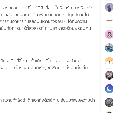
หารทะเลมาปาร์ตี้บาร์บีคิวที่ลานในรีสอร์ท ทางรีสอร์ท
ะดวกสบายกับลูกค้าที่มาพักมาก เด็ก ๆ สนุกสนานได้
ือการกินอาหารทะเลสดบนเตาย่างร้อน ๆ ได้ทั้งความ
มันคือการปาร์ตี้สังสรรค์ ทานอาหารอร่อยพร้อมกัน
ิ้มรสเริ่ดที่ซื้อมา ทั้งเผ็ดเปรี้ยว หวาน รสจ้านครบ
อบ เด้ง ใครชอบมันที่หัวกุ้งนี้ฟินมากทั้งมันทั้งเยิ้ม
วานกำลังดี เด็กเอากุ้งตัวเล็กไปเสียบมาเพิิ่มความน่า