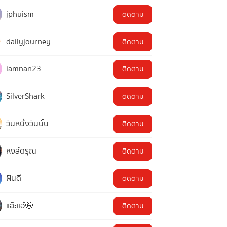
jphuism
ติดตาม
dailyjourney
ติดตาม
iamnan23
ติดตาม
SilverShark
ติดตาม
วันหนึ่งวันนั้น
ติดตาม
หงส์ดรุณ
ติดตาม
ฝันดี
ติดตาม
แอ๊ะแอ๋🤪
ติดตาม