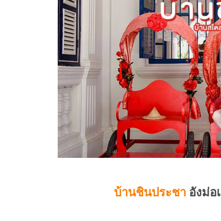
บ้านชินประชา
อังม่อเ