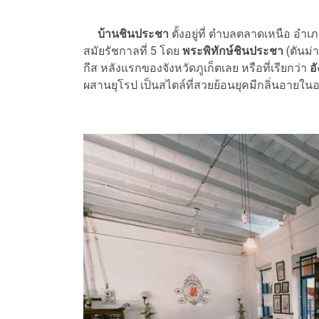
บ้านชินประชา
ตั้งอยู่ที่ ตำบลตลาดเหนือ อำเภอ
สมัยรัชกาลที่ 5 โดย
พระพิทักษ์ชินประชา
(ตันม่
กีส หลังแรกของจังหวัดภูเก็ตเลย หรือที่เรียกว่า
อ
ผสานยุโรป เป็นสไตล์ที่สวยย้อนยุคมีกลิ่นอายใน