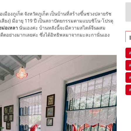
เมืองภูเก็ต จังหวัดภูเก็ต เป็นบ้านที่สร้างขึ้นช่วงปลายรัช
าเสียง) มีอายุ 119 ปี เป็นสถาปัตยกรรมตามแบบชิโน-โปรตุ
ังม่อเหลา
นั่นเองค่ะ บ้านหลังนี้จะมีความสไตล์จีนผสม
อดีตอย่างมากเลยค่ะ ซึ่งได้อิทธิพลมาจากมะละกานั่นเอง
#
#
#