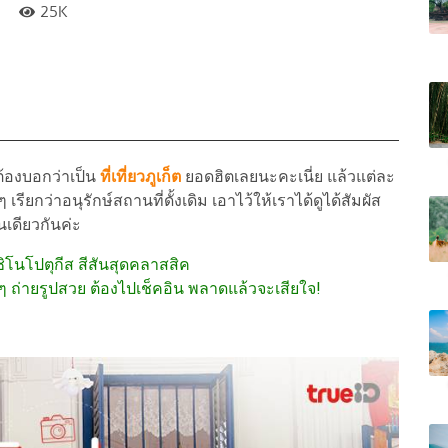
25K
ต้องบอกว่าเป็น
ที่เที่ยวภูเก็ต
ยอดฮิตเลยนะคะเนี่ย แล้วแต่ละ
เรียกว่าอนุรักษ์สถานที่ดั้งเดิม เอาไว้ให้เราได้ดูได้สัมผัส
่นเดียวกันค่ะ
กชิโนโปตุกีส สีสันสุดคลาสสิค
ครบๆ ถ่ายรูปสวย ต้องไปเช็คอิน พลาดแล้วจะเสียใจ!