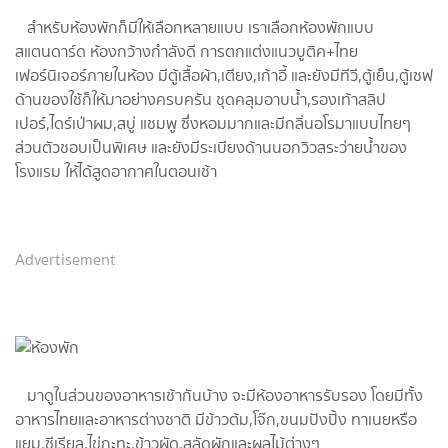
สำหรับห้องพักก็มีให้เลือกหลายแบบ เราเลือกห้องพักแบบ
สแตนดาร์ด ห้องกว้างกำลังดี การตกแต่งแนวบูติค+ไทย
เฟอร์นิเจอร์ภายในห้อง มีตู้เสื้อผ้า,เตียง,เก้าอี้ และยังมีทีวี,ตู้เย็น,ตู้เซฟ
ด้านของใช้ก็ให้มาอย่างครบครัน ชุดคลุมอาบน้ำ,รองเท้าสลิป
เปอร์,ไดร์เป่าผม,สบู่ แชมพู ซึ่งหอมมากและมีกลิ่นอโรมาแบบไทยๆ
ส่วนตัวชอบเป็นพิเศษ และยังมีระเบียงด้านนอกวิวสระว่ายน้ำของ
โรงแรม ให้ได้สูดอากาศในตอนเช้า
Advertisement
มาดูในส่วนของอาหารเช้ากันบ้าง จะมีห้องอาหารรับรอง โดยมีทั้ง
อาหารไทยและอาหารต่างชาติ มีข้าวต้ม,โจ๊ก,ขนมปังปิ้ง ทาเนยหรือ
แยม,ซีเรียล,ไข่กะทะ,ข้าวผัด,สลัดผักและผลไม้ต่างๆ