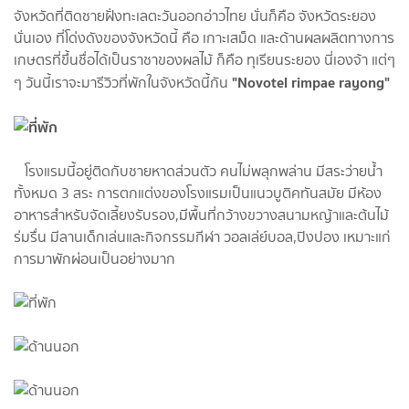
จังหวัดที่ติดชายฝั่งทะเลตะวันออกอ่าวไทย นั่นก็คือ จังหวัดระยอง
นั่นเอง ที่โด่งดังของจังหวัดนี้ คือ เกาะเสม็ด และด้านผลผลิตทางการ
เกษตรที่ขึ้นชื่อได้เป็นราชาของผลไม้ ก็คือ ทุเรียนระยอง นี่เองจ้า แต่ๆ
"Novotel rimpae rayong"
ๆ วันนี้เราจะมารีวิวที่พักในจังหวัดนี้กัน
โรงแรมนี้อยู่ติดกับชายหาดส่วนตัว คนไม่พลุกพล่าน มีสระว่ายน้ำ
ทั้งหมด 3 สระ การตกแต่งของโรงแรมเป็นแนวบูติคทันสมัย มีห้อง
อาหารสำหรับจัดเลี้ยงรับรอง,มีพื้นที่กว้างขวางสนามหญ้าและต้นไม้
ร่มรื่น มีลานเด็กเล่นและกิจกรรมกีฬา วอลเล่ย์บอล,ปิงปอง เหมาะแก่
การมาพักผ่อนเป็นอย่างมาก