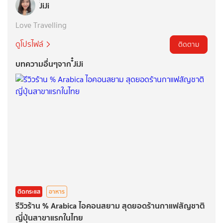
๋๋JiJi
Love Travelling
ดูโปรไฟล์
ติดตาม
บทความอื่นๆจาก ๋๋JiJi
ติดกระแส
อาหาร
รีวิวร้าน % Arabica ไอคอนสยาม สุดยอดร้านกาแฟสัญชาติ
ญี่ปุ่นสาขาแรกในไทย