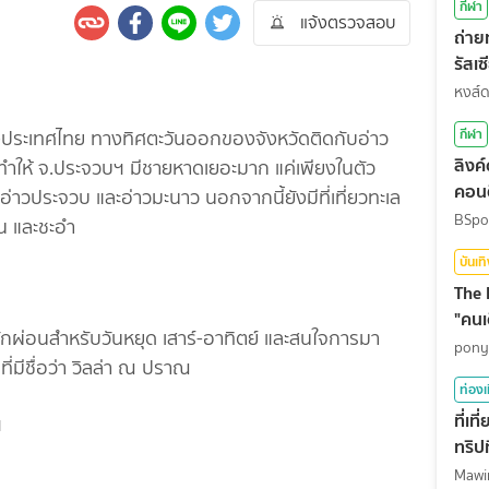
กีฬา
แจ้งตรวจสอบ
ถ่า
รัสเ
สุดท
หงส์
กีฬา
ประเทศไทย ทางทิศตะวันออกของจังหวัดติดกับอ่าว
ลิงค
ทำให้ จ.ประจวบฯ มีชายหาดเยอะมาก แค่เพียงในตัว
คอนต
ย อ่าวประจวบ และอ่าวมะนาว นอกจากนี้ยังมีที่เที่ยวทะเล
BSpo
หิน และชะอำ
บันเท
The 
"คนเ
ักผ่อนสำหรับวันหยุด เสาร์-อาทิตย์ และสนใจการมา
pony
ที่มีชื่อว่า วิลล่า ณ ปราณ
ท่องเ
ที่เ
ฯ
ทริปท