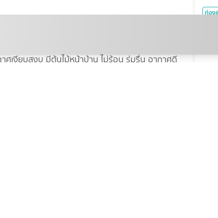
ท่องเ
เช็ก
เที่
กลจากทะเลมาก ขับไป 5 นาทีก็ถึง ในบ้านจอดรถได้ 1 คัน
เงียบสงบ มีต้นไม้หน้าบ้าน ไม่ร้อน ร่มรื่น อากาศดี
บันเท
ส่อง
เรื่
KRev
เสริ
พิกั
หลัง
จิตไม่
กีฬา
ดูฟุ
รถขอเตียงเสริมได้ เราไปกัน 8 คน
เวีย