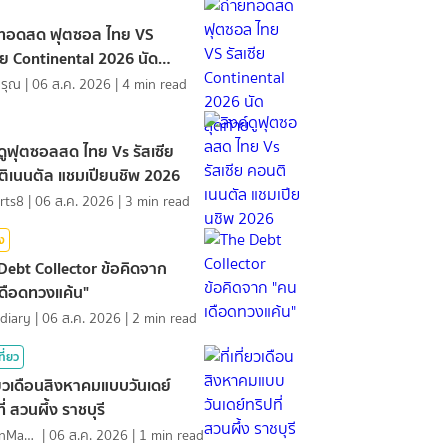
ยทอดสด ฟุตซอล ไทย VS
ซีย Continental 2026 นัด
้าย
ดรุณ
|
06 ส.ค. 2026
|
4
min read
์ดูฟุตซอลสด ไทย Vs รัสเซีย
ิเนนตัล แชมเปียนชิพ 2026
rts8
|
06 ส.ค. 2026
|
3
min read
ิง
Debt Collector ข้อคิดจาก
ดือดทวงแค้น"
diary
|
06 ส.ค. 2026
|
2
min read
ที่ยว
ที่ยวเดือนสิงหาคมแบบวันเดย์
ี่ สวนผึ้ง ราชบุรี
MawinMatravel
|
06 ส.ค. 2026
|
1
min read