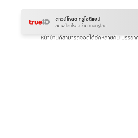
บรรยากาศ
ดาวน์โหลด ทรูไอดีแอป
สัมผัสโลกไร้ขีดจำกัดกับทรูไอดี
ต้องบอกก่อนว่าที่พักไม่ได้ติดทะเล แต่ก็ไม่ไ
หน้าบ้านก็สามารถจอดได้อีกหลายคัน บรรยากาศ
บ้านพักสะอาด มีโซฟา ทีวี โต๊ะอาหาร
ห้องนอน
Advertisement
บ้านที่เราจองไปมี 3 ห้องนอน 2 ห้องน้ำ สามา