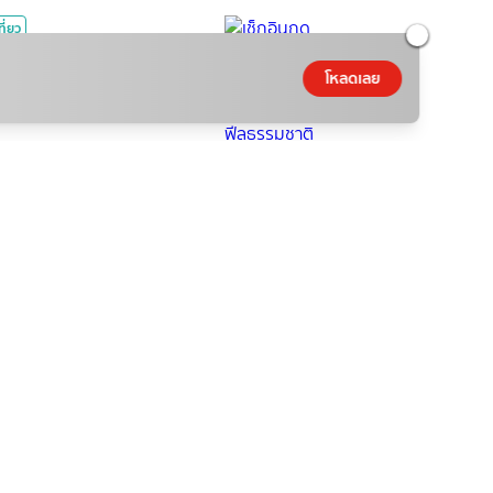
ที่ยว
อินฤดูฝน Green Season ที่
โหลดเลย
ยวเดือนสิงหาคม ฟีลธรรมชาติ
NamfahPhupha
|
06 ส.ค. 2026
|
4
min read
ิง
รายการใหม่ True Haunt
องเล่า คืนหลอน
iew
|
06 ส.ค. 2026
|
2
min read
มดวง
ดขอพรเรื่องความรัก ครึ่งปี
 2569
ว่าง
|
06 ส.ค. 2026
|
3
min read
ตซอลสด Continental 2026
ดนาม พบ ไทย ถ่ายทอดสด