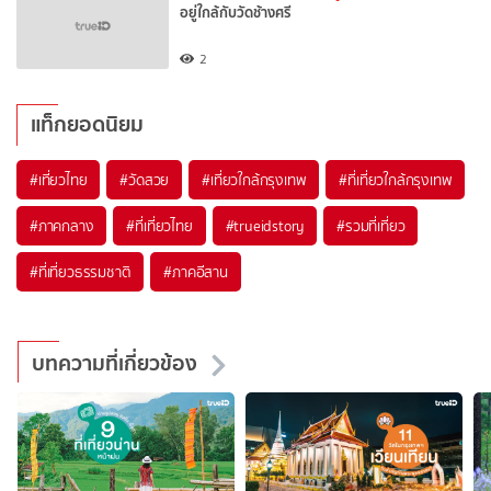
อยู่ใกล้กับวัดช้างศรี
2
แท็กยอดนิยม
#เที่ยวไทย
#วัดสวย
#เที่ยวใกล้กรุงเทพ
#ที่เที่ยวใกล้กรุงเทพ
#ภาคกลาง
#ที่เที่ยวไทย
#trueidstory
#รวมที่เที่ยว
#ที่เที่ยวธรรมชาติ
#ภาคอีสาน
บทความที่เกี่ยวข้อง