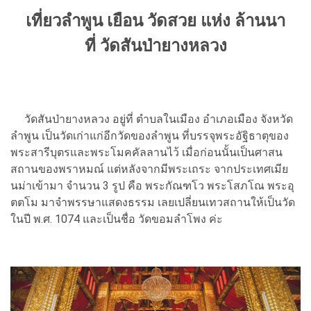
เที่ยวลำพูน เยือน วัดสวย แห่ง ล้านนา
ที่ วัดสันป่ายางหลวง
วัดสันป่ายางหลวง อยู่ที่ ตำบลในเมือง อำเภอเมือง จังหวัด
ลำพูน เป็นวัดเก่าแก่อีกวัดของลำพูน ที่บรรจุพระอัฐิธาตุของ
พระสารีบุตรและพระโมคคัลลานไว้ เมื่อก่อนนั้นเป็นศาสน
สถานของพราหมณ์ แต่หลังจากมีพระเถระ จากประเทศเมีย
นม่าเข้ามา จำนวน 3 รูป คือ พระกัณฑโว พระโสภโณ พระอุ
ตตโม มาจำพรรษาแสดงธรรม เลยเปลี่ยนเทวสถานให้เป็นวัด
ในปี พ.ศ. 1074 และเป็นชื่อ วัดขอมลำโพง ค่ะ