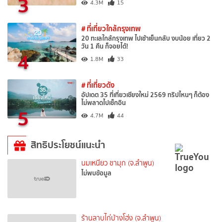
3
4.3M
15
# ที่เที่ยวใกล้กรุงเทพ
20 ทะเลใกล้กรุงเทพ ไปเช้าเย็นกลับ งบน้อย เที่ยว 2
วัน 1 คืน ก็จอยได้!
4
1.8M
33
# ที่เที่ยวดัง
อัปเดต 35 ที่เที่ยวเชียงใหม่ 2569 ทริปไหนๆ ก็ต้อง
ไม่พลาดไปเช็กอิน
5
4.7M
44
สิทธิประโยชน์แนะนำ
นมเหนียว ชามุก (จ.ลำพูน)
ไม่พบข้อมูล
ร้านลาบไก่บ้างโฮ่ง (จ.ลำพูน)