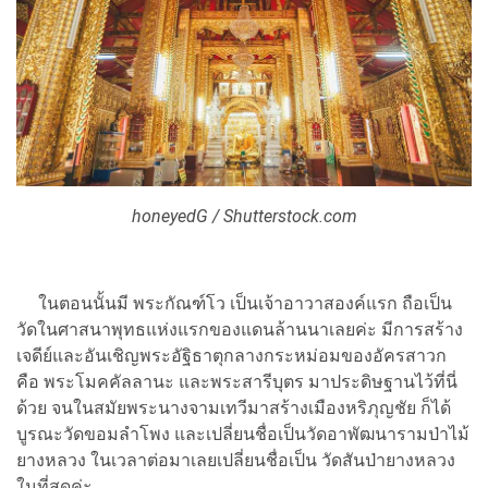
honeyedG / Shutterstock.com
ในตอนนั้นมี พระกัณฑ์โว เป็นเจ้าอาวาสองค์แรก ถือเป็น
วัดในศาสนาพุทธแห่งแรกของแดนล้านนาเลยค่ะ มีการสร้าง
เจดีย์และอันเชิญพระอัฐิธาตุกลางกระหม่อมของอัครสาวก
คือ พระโมคคัลลานะ และพระสารีบุตร มาประดิษฐานไว้ที่นี่
ด้วย จนในสมัยพระนางจามเทวีมาสร้างเมืองหริภุญชัย ก็ได้
บูรณะวัดขอมลำโพง และเปลี่ยนชื่อเป็นวัดอาพัฒนารามป่าไม้
ยางหลวง ในเวลาต่อมาเลยเปลี่ยนชื่อเป็น วัดสันป่ายางหลวง
ในที่สุดค่ะ