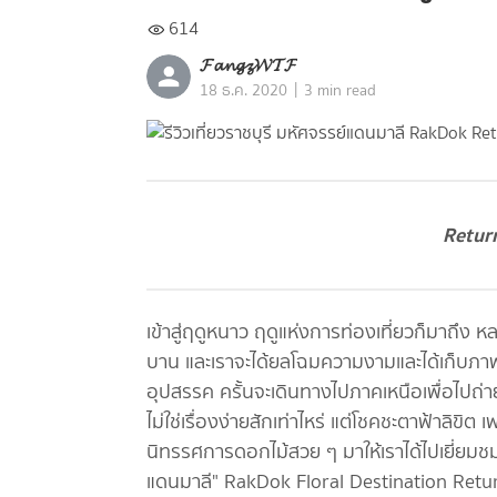
614
𝓕𝓪𝓷𝓰𝔃𝓦𝓣𝓕
|
18 ธ.ค. 2020
3 min read
Retur
เข้าสู่ฤดูหนาว ฤดูแห่งการท่องเที่ยวก็มาถึง
บาน และเราจะได้ยลโฉมความงามและได้เก็บภาพค
อุปสรรค ครั้นจะเดินทางไปภาคเหนือเพื่อไปถ่
ไม่ใช่เรื่องง่ายสักเท่าไหร่ แต่โชคชะตาฟ้าลิขิต
นิทรรศการดอกไม้สวย ๆ มาให้เราได้ไปเยี่ยมชม
แดนมาลี" RakDok Floral Destination Retu