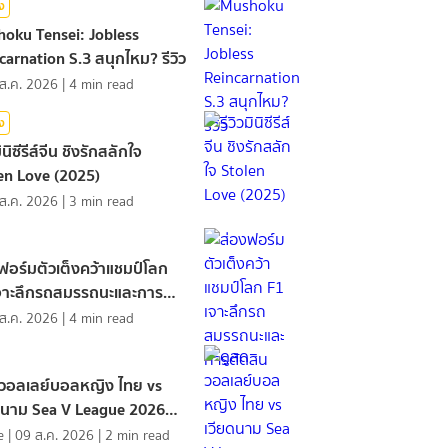
ิง
oku Tensei: Jobless
carnation S.3 สนุกไหม? รีวิว
ส.ค. 2026
|
4
min read
ิง
มินิซีรีส์จีน ชิงรักสลักใจ
en Love (2025)
ส.ค. 2026
|
3
min read
ฟอร์มตัวเต็งคว้าแชมป์โลก
จาะลึกรถสมรรถนะและการ
ิน
ส.ค. 2026
|
4
min read
วอลเลย์บอลหญิง ไทย vs
ดนาม Sea V League 2026
2
e
|
09 ส.ค. 2026
|
2
min read