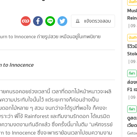
บันเท
Mush
Rein
แจ้งตรวจสอบ
|
09 
บันเท
รีวิว
Stol
|
09 
n to Innocence
กีฬา
ส่อง
F1 เ
 หลายคนรอคอยช่วงเวลานี้ เวลาที่ดอกไม้หน้าหนาวจะผลิ
ตัดส
|
09 
วามประทับใจนั้นไว้ แต่ระยะทางก็ค่อนข้างเป็น
ายดอกไม้หลาย ๆ สวน จนกว่าจะได้รูปที่พอใจ ก็คงจะ
กีฬา
 เพราะว่า พี่โจ้ Rainforest และทีมงานรักดอก ได้เนรมิต
ดูสด
ความงดงามกันอีกแล้ว ซึ่งครั้งนี้มาในตีม "มหัศจรรย์
เวีย
เลก 
rn to Innocence ซึ่งจะพาเราย้อนเวลาไปชมความงาม
Geto