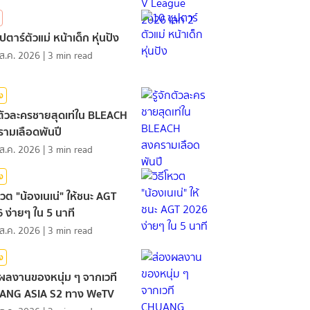
ปตาร์ตัวแม่ หน้าเด็ก หุ่นปัง
ส.ค. 2026
|
3
min read
ิง
ักตัวละครชายสุดเท่ใน BLEACH
ามเลือดพันปี
ส.ค. 2026
|
3
min read
ิง
โหวต "น้องเนเน่" ให้ชนะ AGT
 ง่ายๆ ใน 5 นาที
ส.ค. 2026
|
3
min read
ิง
ผลงานของหนุ่ม ๆ จากเวที
ANG ASIA S2 ทาง WeTV