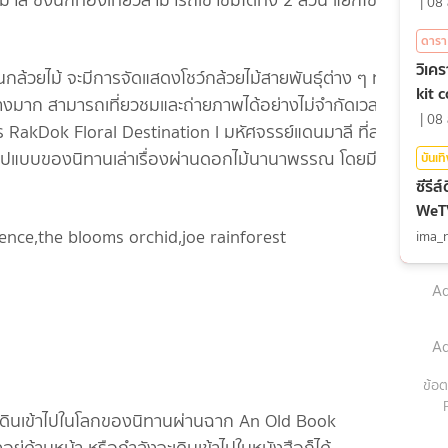
ลี ซึ่งนักท่องเที่ยวสามารถเข้าชมได้ทั้ง 2 ส่วน แยกโซนกัน
|
08 
ดารา
วิเค
้วยไม้ จะมีการจัดแสดงโชว์กล้วยไม้สายพันธุ์ต่าง ๆ ทั้ง
kit 
างมาก สามารถเที่ยวชมและถ่ายภาพได้อย่างไม่จำกัดเวลา
|
08 
ร RakDok Floral Destination l มหัศจรรย์แดนมาลี ที่สรร
ูปแบบของนิทานเล่าเรื่องผ่านดอกไม้นานาพรรณ โดยมีให้
บันเท
ซีรีส
WeTV 
ima_
Ad
Ad
ข้อต
ารเดินเข้าไปในโลกของนิทานผ่านฉาก An Old Book