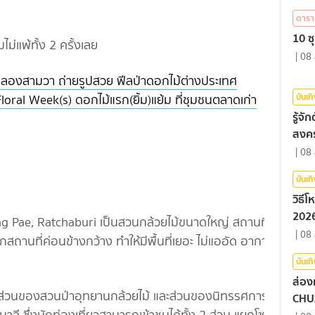
ดารา
10 ซุ
มไม่แพ้ทั้ง 2 ครั้งเลย
|
08 
ลองสามวา ถ่ายรูปสวย ฟีลป่าดอกไม้ต่างประเทศ
บันเท
ral Week(s) ดอกไม้แรก(ยิ้ม)แย้ม ที่ชุมชนตลาดเก่า
รู้จ
สงคร
|
08 
บันเท
วิธี
2026
ng Pae, Ratchaburi เป็นสวนกล้วยไม้ขนาดใหญ่ สถานที่
|
08 
กสถานที่ค่อนข้างกว้าง ทำให้มีพื้นที่เยอะ ไม่แออัด อากาศ
บันเท
ส่อง
 ส่วนของสวนป่าอุทยานกล้วยไม้ และส่วนของนิทรรศการ
CHU