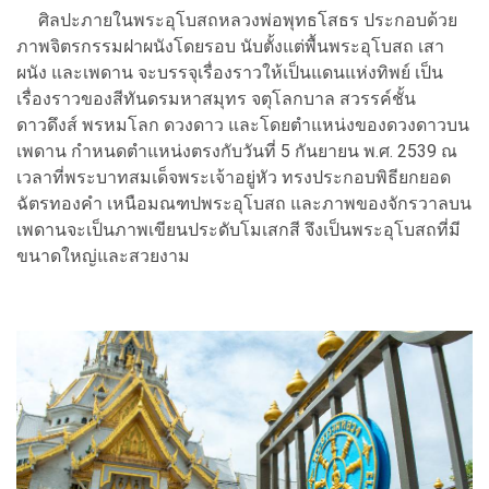
ศิลปะภายในพระอุโบสถหลวงพ่อพุทธโสธร ประกอบด้วย
ภาพจิตรกรรมฝาผนังโดยรอบ นับตั้งแต่พื้นพระอุโบสถ เสา
ผนัง และเพดาน จะบรรจุเรื่องราวให้เป็นแดนแห่งทิพย์ เป็น
เรื่องราวของสีทันดรมหาสมุทร จตุโลกบาล สวรรค์ชั้น
ดาวดึงส์ พรหมโลก ดวงดาว และโดยตำแหน่งของดวงดาวบน
เพดาน กำหนดตำแหน่งตรงกับวันที่ 5 กันยายน พ.ศ. 2539 ณ
เวลาที่พระบาทสมเด็จพระเจ้าอยู่หัว ทรงประกอบพิธียกยอด
ฉัตรทองคำ เหนือมณฑปพระอุโบสถ และภาพของจักรวาลบน
เพดานจะเป็นภาพเขียนประดับโมเสกสี จึงเป็นพระอุโบสถที่มี
ขนาดใหญ่และสวยงาม