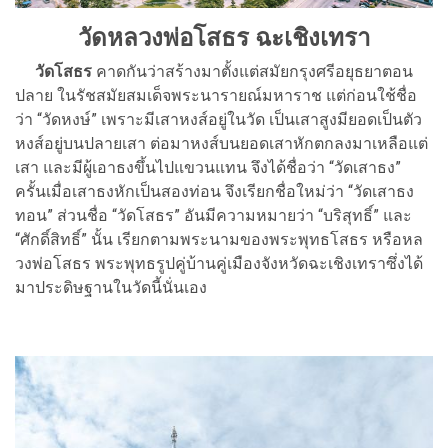
วัดหลวงพ่อโสธร ฉะเชิงเทรา
วัดโสธร
คาดกันว่าสร้างมาตั้งแต่สมัยกรุงศรีอยุธยาตอน
ปลาย ในรัชสมัยสมเด็จพระนารายณ์มหาราช แต่ก่อนใช้ชื่อ
ว่า “วัดหงษ์” เพราะมีเสาหงส์อยู่ในวัด เป็นเสาสูงมียอดเป็นตัว
หงส์อยู่บนปลายเสา ต่อมาหงส์บนยอดเสาหักตกลงมาเหลือแต่
เสา และมีผู้เอาธงขึ้นไปแขวนแทน จึงได้ชื่อว่า “วัดเสาธง”
ครั้นเมื่อเสาธงหักเป็นสองท่อน จึงเรียกชื่อใหม่ว่า “วัดเสาธง
ทอน” ส่วนชื่อ “วัดโสธร” อันมีความหมายว่า “บริสุทธิ์” และ
“ศักดิ์สิทธิ์” นั้น เรียกตามพระนามของพระพุทธโสธร หรือหล
วงพ่อโสธร พระพุทธรูปคู่บ้านคู่เมืองจังหวัดฉะเชิงเทราซึ่งได้
มาประดิษฐานในวัดนี้นั่นเอง