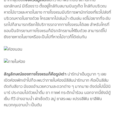
เอกลักษณ์ มีเรื่องราว ตั้งอยู่ใกล้กับสนามบินภูเก็ต ใกล้กับบริเวณ
หาดไม้ขาวและหาดในยาง ทางโรงแรมมีบริการพานักท่องเที่ยวไปส่งที่
บริเวณหาดในยางด้วย ใครอยากไปเล่นน้ำ เดินเล่น แต่ไม่อยากที่จะขับ
รถไปก็สามารถเรียกใช้บริการรถจากทางโรงแรมได้เลย สำหรับใครที่
ชอบปั่นจักรยานทางโรงแรมก็มีรถจักรยานให้ยืมด้วย สามารถขี่ไป
ยังชายหาดในยางหรือจะปั่นไปที่หาดไม้ขาวก็ได้เช่นกัน
สัญลักษณ์ของทางโรงแรมก็คือรูปเต่า
น่ารักน่าเอ็นดูมาก ๆ เลย
เปิดห้องพักเข้าไปก็จะพบว่าภายในห้องมีสีสันน่ารักมาก คือเป็นสีส้ม
ตัดกับสีขาว มีของอำนวยความสะดวกต่าง ๆ มากมาย ดังต่อไปนี้มินิ
บาร์ ประกอบไปด้วยน้ำดื่ม ชา กาแฟ กระติกน้ำร้อน นอกจากนี้ยังมีตู้
เย็น ทีวี อ่างอาบน้ำ ผ้าเช็ดตัว สบู่ ยาสระผม แปรงสีฟัน ยาสีฟัน
หมวกคุมอาบน้ำ เป็นต้น