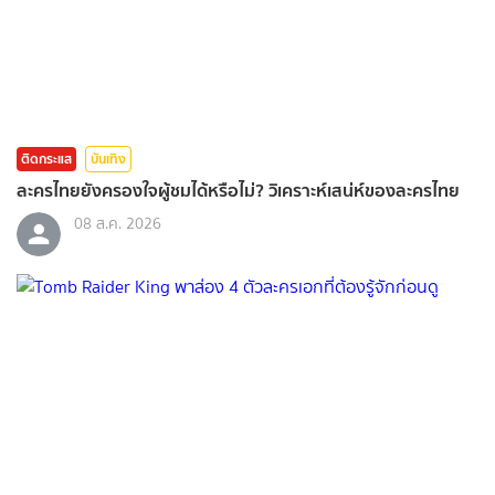
ติดกระแส
บันเทิง
ละครไทยยังครองใจผู้ชมได้หรือไม่? วิเคราะห์เสน่ห์ของละครไทย
08 ส.ค. 2026