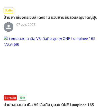
บันเทิง
ป้ายยา เสียงกระซิบสีแดงฉาน นวนิยายสืบสวนสัญชาติญี่ปุ่น
07 ส.ค. 2026
ติดกระแส
กีฬา
ถ่ายทอดสด นาบิล VS เสือคิม ดูมวย ONE Lumpinee 165