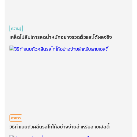
ความรู้
เคล็ดไม่ลับ!การลดน้ำหนักอย่างรวดเร็วและได้ผลจริง
อาหาร
วิธีทำเนยถั่วคลีนรสโกโก้อย่างง่ายสำหรับสายเฮลตี้