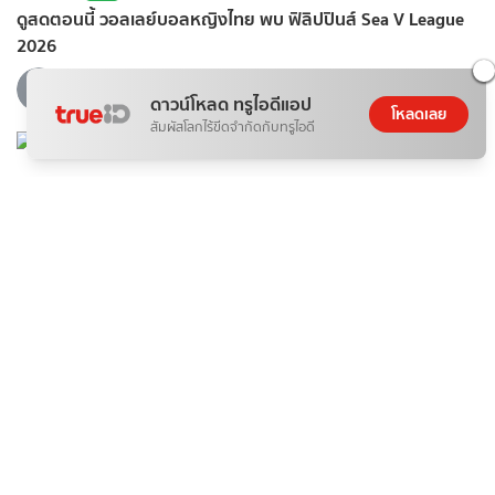
ดูสดตอนนี้ วอลเลย์บอลหญิงไทย พบ ฟิลิปปินส์ Sea V League
2026
ภิญโญ ส่องแสง
ดาวน์โหลด ทรูไอดีแอป
07 ส.ค. 2026
โหลดเลย
สัมผัสโลกไร้ขีดจำกัดกับทรูไอดี
แฟชั่น
25 แคปชั่นวันครบรอบแฟน ซึ้งๆ ความหมายดี พร้อมใช้
07 ส.ค. 2026