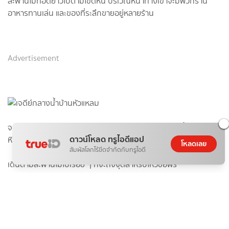
สะพาน​ไม้ทอด​ยาว​ไปตามโขดหิน​ บริเวณ​หน้าทางเข้า​จะมีพวกร้าน
อาหารทานเล่น​ และของที่ระลึก​ขายอยู่หลายร้าน
Advertisement
จากริมฝั่งสามารถ​มองเห็นองค์พระเจดีย์สีขาว ถูกสร้างขึ้นบนโขด
ดาวน์โหลด ทรูไอดีแอป
หินกลางน้ำ มีสะพานไม้ทอดยาวจากริมฝั่งไว้ให้เดินไปสักการะ​
โหลดเลย
สัมผัสโลกไร้ขีดจำกัดกับทรูไอดี
เดินตาม​สะพานไม้ไปเรื่อย ๆ​ ก็จะถึงจุดสำหรับ​ไหว้​ขอพร​