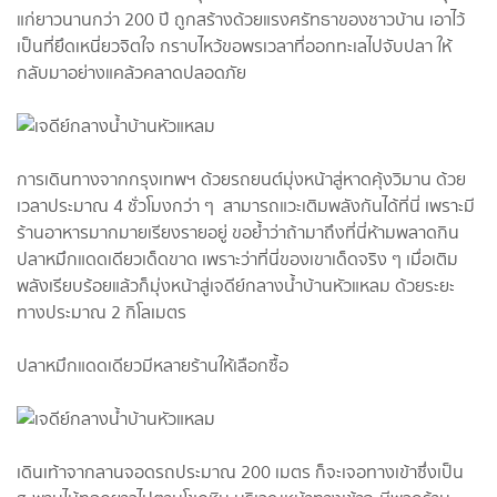
แก่ยาวนานกว่า 200 ปี ถูกสร้างด้วยแรงศรัทธาของชาวบ้าน เอาไว้
เป็นที่ยึดเหนี่ยวจิตใจ​ กราบไหว้ขอพรเวลาที่ออกทะเลไปจับปลา​ ให้
กลับมาอย่างแคล้วคลาด​ปลอดภัย​
การเดินทาง​จากกรุงเทพฯ​ ด้วยรถยนต์​มุ่งหน้าสู่​หาดคุ้งวิมาน​ ด้วย
เวลาประมาณ​ 4​ ชั่วโมง​กว่า ​ๆ ​ สามารถ​แวะเติม​พลัง​กันได้ที่นี่​ เพราะ​มี
ร้านอาหารมากมาย​เรียงราย​อยู่​ ขอย้ำว่า​ถ้ามาถึงที่นี่ห้ามพลาดกิน
ปลาหมึก​แดดเดียว​เด็ดขาด​ เพราะว่า​ที่นี่​ของเขา​เด็ดจริง ๆ​ เมื่อ​เติม
พลังเรียบร้อย​แล้วก็มุ่งหน้า​สู่เจดีย์​กลาง​น้ำบ้านหัวแหลม​ ด้วย​ระยะ​
ทางประมาณ​ 2 กิโลเมตร​
ปลาหมึก​แดดเดียว​มีหลายร้านให้เลือกซื้อ
เดินเท้าจากลานจอดรถ​ประมาณ​ 200 เมตร​ ก็จะเจอทางเข้าซึ่งเป็น