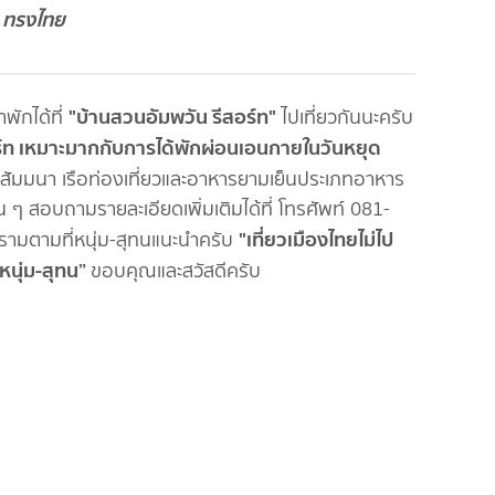
ทรงไทย
"บ้านสวนอัมพวัน รีสอร์ท"
พักได้ที่
ไปเที่ยวกันนะครับ
์ท
เหมาะมากกับการได้พักผ่อนเอนกายในวันหยุด
กลุ่มสัมมนา เรือท่องเที่ยวและอาหารยามเย็นประเภทอาหาร
น ๆ สอบถามรายละเอียดเพิ่มเติมได้ที่ โทรศัพท์ 081-
"เที่ยวเมืองไทยไม่ไป
รามตามที่หนุ่ม-สุทนแนะนำครับ
มหนุ่ม-สุทน”
ขอบคุณและสวัสดีครับ