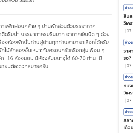
อัมพวัน รีสอร์ท
ข่าว
สินส
วิเคร
่อการพักผ่อนคล้าย ๆ บ้านพักส่วนตัวบรรยากาศ
|
07 
ติดริมน้ำ บรรยากาศร่มรื่นมาก อากาศเย็นนิด ๆ ด้วย
เรื่องห้องพักนั้นท่านผู้อ่านทุกท่านสามารถเลือกได้ครับ
ข่าว
นพักไม้สักสองชั้นเหมาะกับครอบครัวหรือกลุ่มเพื่อน ๆ
ราคา
รอ?
ก 16 ห้องนอน มีห้องสัมมนาจุได้ 60-70 ท่าน มี
จอดรถยนต์สะดวกสบายครับ
|
07 
ข่าว
หนังท
วิเค
|
07 
ข่าว
สลาก
เดือ