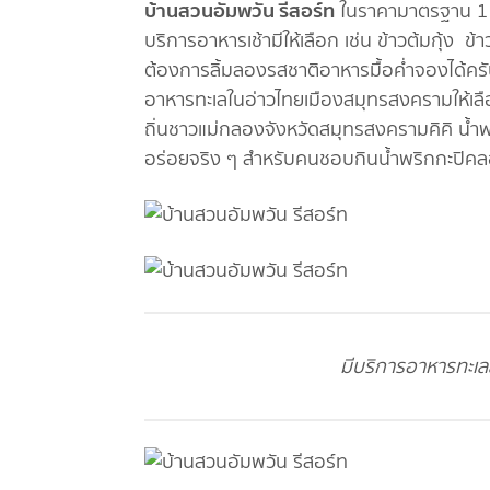
บ้านสวนอัมพวัน รี
สอร์ท
ในราคามาตรฐาน 1 คื
บริการอาหารเช้ามีให้เลือก เช่น ข้าวต้มกุ้ง
ต้องการลิ้มลองรสชาติอาหารมื้อค่ำจองได้คร
อาหารทะเลในอ่าวไทยเมืองสมุทรสงครามให้เลื
ถิ่นชาวแม่กลองจังหวัดสมุทรสงครามคิคิ น้ำพ
อร่อยจริง ๆ สำหรับคนชอบกินน้ำพริกกะปิค
มีบริการอาหารทะเล