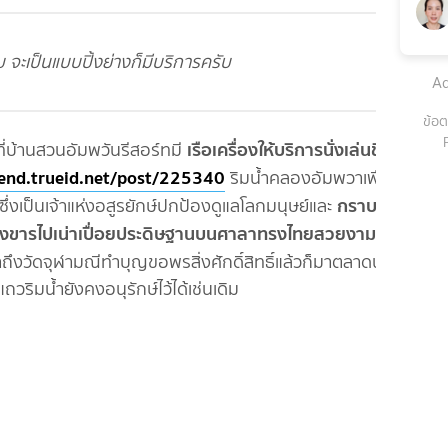
 จะเป็นแบบปิ้งย่างก็มีบริการครับ
Ad
ข้อต
เรือเครื่องให้บริการนั่งเล่นชิ
ล ๆ
ที่บ้านสวนอัมพวันรีสอร์ทมี
rend.trueid.net/post/225340
ริมน้ำคลองอัมพวาเพื่อขอ
กราบบูชา
ซึ่งเป็นเจ้าแห่งอสูรยักษ์ปกป้องดูแลโลกมนุษย์และ
นสังขารไปเน่าเปื่อยประดิษฐานบนศาลาทรงไทยสวยงามมาก
น้ำถึงวัดจุฬามณีทำบุญขอพรสิ่งศักดิ์สิทธิ์แล้วก็มาตลาดน้ำ
ริมน้ำยังคงอนุรักษ์ไว้ได้เช่นเดิม