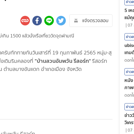
ข่าว
5 เหต
แม้ค
แจ้งตรวจสอบ
|
07 
ข่าว
ubis
เกมต้
วครับทักทายกันวันเสาร์ที่ 19 กุมภาพันธ์ 2565 หนุ่ม-สุ
"บ้านสวนอัมพวัน รีสอร์ท"
้งเดิมริมคลองที่
รีสอร์ท
ั่น ตำบลบางขันแตก อำเภอเมือง จังหวัด
ข่าว
หนัง 
ภาพย
ตน
ข่าว
ข่าวว
วิเคร
|
07 