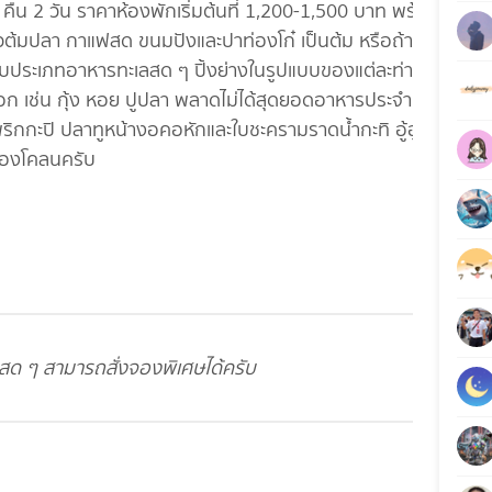
น 2 วัน ราคาห้องพักเริ่มต้นที่ 1,200-1,500 บาท พร้อม
 ข้าวต้มปลา กาแฟสด ขนมปังและปาท่องโก๋ เป็นต้ม หรือถ้าหาก
ับประเภทอาหารทะเลสด ๆ ปิ้งย่างในรูปแบบของแต่ละท่าน มี
อก เช่น กุ้ง หอย ปูปลา พลาดไม่ได้สุดยอดอาหารประจำท้อง
ริกกะปิ ปลาทูหน้างอคอหักและใบชะครามราดน้ำกะทิ อู้ฮู
ลองโคลนครับ
สด ๆ สามารถสั่งจองพิเศษได้ครับ