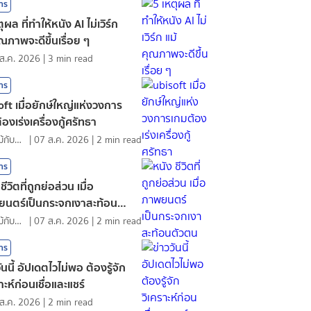
สาร
ุผล ที่ทำให้หนัง AI ไม่เวิร์ก
ุณภาพจะดีขึ้นเรื่อย ๆ
ส.ค. 2026
|
3
min read
สาร
oft เมื่อยักษ์ใหญ่แห่งวงการ
องเร่งเครื่องกู้ศรัทธา
ดอกไม้กับสายน้ำ
|
07 ส.ค. 2026
|
2
min read
สาร
ชีวิตที่ถูกย่อส่วน เมื่อ
นตร์เป็นกระจกเงาสะท้อนตัว
ดอกไม้กับสายน้ำ
|
07 ส.ค. 2026
|
2
min read
สาร
ันนี้ อัปเดตไวไม่พอ ต้องรู้จัก
าะห์ก่อนเชื่อและแชร์
ส.ค. 2026
|
2
min read