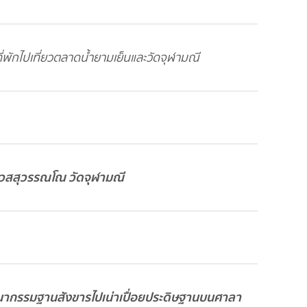
ที่พักไปเที่ยวตลาดน้ำยามเย็นและวัดจุฬามณี
วสสุวรรณโณ วัดจุฬามณี
สสนากรรมฐานสังขารไปเน่าเปื่อยประดิษฐานบนศาลา