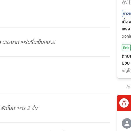
WV
|
ข่าว
เบื้
แพง
ำ บรรยากาศร่มรื่นเย็นสบาย
กีฬา
ถ่าย
มวย
(7ส.
Ad
พักในอาคาร 2 ชั้น