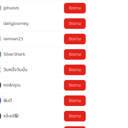
jphuism
ติดตาม
dailyjourney
ติดตาม
iamnan23
ติดตาม
SilverShark
ติดตาม
วันหนึ่งวันนั้น
ติดตาม
หงส์ดรุณ
ติดตาม
ฝันดี
ติดตาม
แอ๊ะแอ๋🤪
ติดตาม