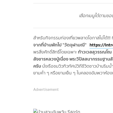
เลือกเมนูได้ตามชอบ
สำหรับกิจกรรมท่องเที่ยวพลาดโอกาสไม่ได้!!! 
จากที่บ้านพักไป "วัดจุฬามณี"
https://int
ท้าว
เวส
สุวรรณ
โณ
พรสิ่งศักดิ์สิทธิ์โดยเฉพาะ
สังขารหลวงปู่เนื่อง พระวิปัสสนากรรมฐา
ครับ
นั่งเรือชมวิวทิวทัศน์วิถีชีวิตชาวบ้านริม
ยามค่ำ ๆ หรือยามเย็น ๆ ในคลองอัมพวาห้องแถว
Advertisement