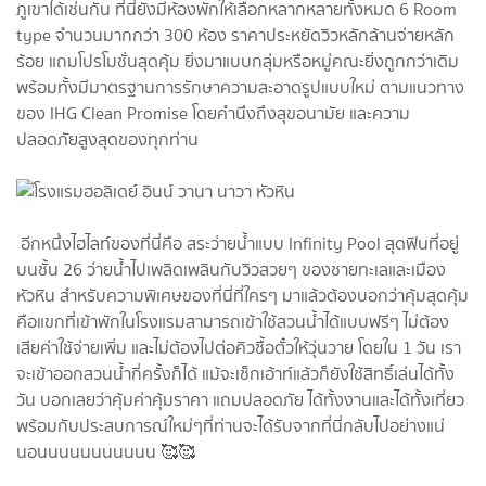
ภูเขาได้เช่นกัน ที่นี่ยังมีห้องพักให้เลือกหลากหลายทั้งหมด 6 Room
type จำนวนมากกว่า 300 ห้อง ราคาประหยัดวิวหลักล้านจ่ายหลัก
ร้อย แถมโปรโมชั่นสุดคุ้ม ยิ่งมาแบบกลุ่มหรือหมู่คณะยิ่งถูกกว่าเดิม
พร้อมทั้งมีมาตรฐานการรักษาความสะอาดรูปแบบใหม่ ตามแนวทาง
ของ IHG Clean Promise โดยคำนึงถึงสุขอนามัย และความ
ปลอดภัยสูงสุดของทุกท่าน
อีกหนึ่งไฮไลท์ของที่นี่คือ สระว่ายน้ำแบบ Infinity Pool สุดฟินที่อยู่
บนชั้น 26 ว่ายน้ำไปเพลิดเพลินกับวิวสวยๆ ของชายทะเลและเมือง
หัวหิน สำหรับความพิเศษของที่นี่ที่ใครๆ มาแล้วต้องบอกว่าคุ้มสุดคุ้ม
คือแขกที่เข้าพักในโรงแรมสามารถเข้าใช้สวนน้ำได้แบบฟรีๆ ไม่ต้อง
เสียค่าใช้จ่ายเพิ่ม และไม่ต้องไปต่อคิวซื้อตั๋วให้วุ่นวาย โดยใน 1 วัน เรา
จะเข้าออกสวนน้ำกี่ครั้งก็ได้ แม้จะเช็กเอ้าท์แล้วก็ยังใช้สิทธิ์เล่นได้ทั้ง
วัน บอกเลยว่าคุ้มค่าคุ้มราคา แถมปลอดภัย ได้ทั้งงานและได้ทั้งเที่ยว
พร้อมกับประสบการณ์ใหม่ๆที่ท่านจะได้รับจากที่นี่กลับไปอย่างแน่
นอนนนนนนนนนนน 🥰🥰