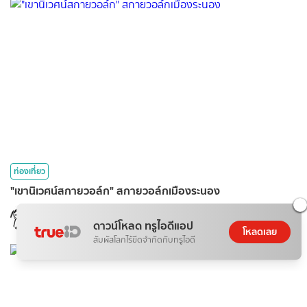
ท่องเที่ยว
"เขานิเวศน์สกายวอล์ก" สกายวอล์กเมืองระนอง
Wefoto
ดาวน์โหลด ทรูไอดีแอป
06 ส.ค. 2026
โหลดเลย
สัมผัสโลกไร้ขีดจำกัดกับทรูไอดี