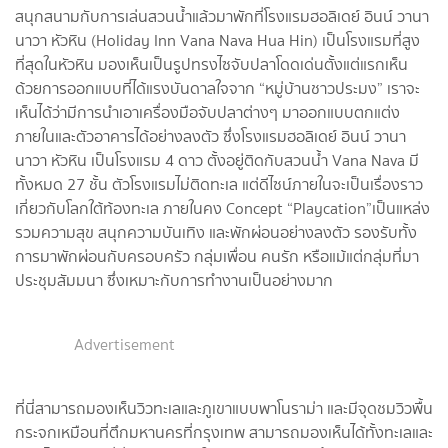
สนุกสนามกับการเล่นสวนน้ำแล้วมาพักที่โรงแรมฮอลิเดย์ อินน์ วานา
นาวา หัวหิน (Holiday Inn Vana Nava Hua Hin) เป็นโรงแรมที่สูง
ที่สุดในหัวหิน มองเห็นเป็นรูปทรงไซจับปลาโดดเด่นตั้งแต่แรกเห็น
ด้วยการออกแบบที่ได้แรงบันดาลใจจาก “หมู่บ้านชาวประมง” เราจะ
เห็นได้ว่ามีการนำเอาเครื่องมือจับปลาต่างๆ มาออกแบบตกแต่ง
ภายในและตัวอาคารได้อย่างลงตัว ซึ่งโรงแรมฮอลิเดย์ อินน์ วานา
นาวา หัวหิน เป็นโรงแรม 4 ดาว ตั้งอยู่ติดกับสวนน้ำ Vana Nava มี
ทั้งหมด 27 ชั้น ตัวโรงแรมไม่ติดทะเล แต่ดีไซน์ภายในจะเป็นเรื่องราว
เกี่ยวกับโลกใต้ท้องทะเล ภายในคง Concept “Playcation”เป็นแหล่ง
รวมความสุข สนุกความบันเทิง และพักผ่อนอย่างลงตัว รองรับทั้ง
การมาพักผ่อนกับครอบครัว กลุ่มเพื่อน คนรัก หรือแม้แต่กลุ่มที่มา
ประชุมสัมมนา ซึ่งเหมาะกับการทำงานเป็นอย่างมาก
Advertisement
ที่นี่สามารถมองเห็นวิวทะเลและภูเขาแบบพาโนราม่า และมีจุดชมวิวพื้น
กระจกเหมือนที่ตึกมหานครที่กรุงเทพ สามารถมองเห็นได้ทั้งทะเลและ